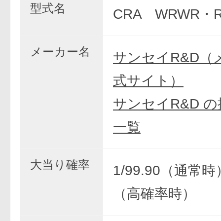
型式名
CRA WRWR・
メーカー名
サンセイR&D（
式サイト）
サンセイR&D 
一覧
大当り確率
1/99.90（通常時）
（高確率時）