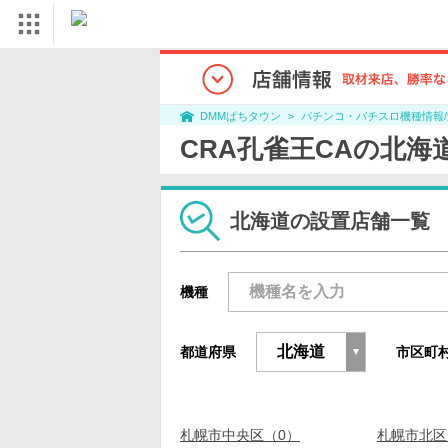
パチンコ・パチスロ機種情報
DMMぱちタウン
CRA孔雀王CAの北
北海道の設置店舗一覧
機種
都道府県
市区町
札幌市中央区（0）
札幌市北区