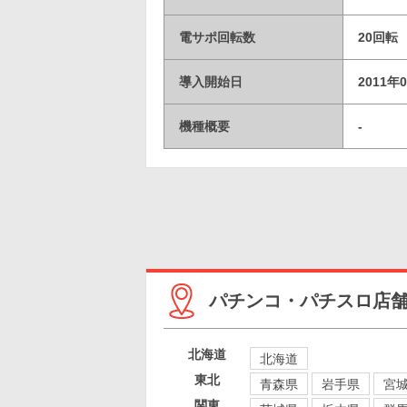
電サポ回転数
20回転
導入開始日
2011年
機種概要
-
パチンコ・パチスロ店
北海道
北海道
東北
青森県
岩手県
宮
関東