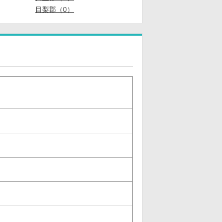
目梨郡（0）