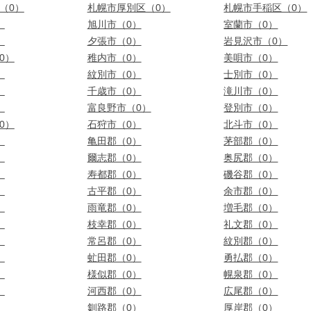
（0）
札幌市厚別区（0）
札幌市手稲区（0）
）
旭川市（0）
室蘭市（0）
）
夕張市（0）
岩見沢市（0）
0）
稚内市（0）
美唄市（0）
）
紋別市（0）
士別市（0）
）
千歳市（0）
滝川市（0）
）
富良野市（0）
登別市（0）
0）
石狩市（0）
北斗市（0）
）
亀田郡（0）
茅部郡（0）
）
爾志郡（0）
奥尻郡（0）
）
寿都郡（0）
磯谷郡（0）
）
古平郡（0）
余市郡（0）
）
雨竜郡（0）
増毛郡（0）
）
枝幸郡（0）
礼文郡（0）
）
常呂郡（0）
紋別郡（0）
）
虻田郡（0）
勇払郡（0）
）
様似郡（0）
幌泉郡（0）
）
河西郡（0）
広尾郡（0）
）
釧路郡（0）
厚岸郡（0）