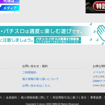
お問い合わせ・規約
お得な情
メールマ
ご利用規約
お得な情報
個人情報の取り扱いについて
DMMア
お問い合わせはこちら
DMMの商
ス
会員規約
個人情報保護に関して
特定商取引法に基づく表示
事業提携・事
Copyright © since 1998 DMM All Rights Reserved.