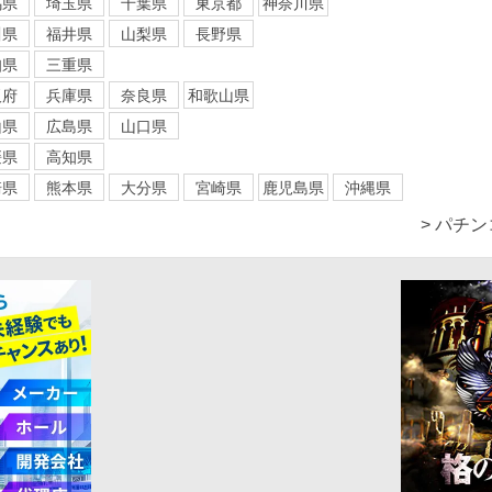
馬県
埼玉県
千葉県
東京都
神奈川県
川県
福井県
山梨県
長野県
知県
三重県
阪府
兵庫県
奈良県
和歌山県
山県
広島県
山口県
媛県
高知県
崎県
熊本県
大分県
宮崎県
鹿児島県
沖縄県
> パチ