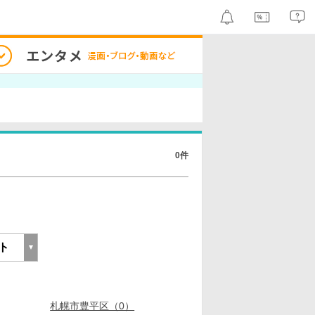
0件
札幌市豊平区（0）