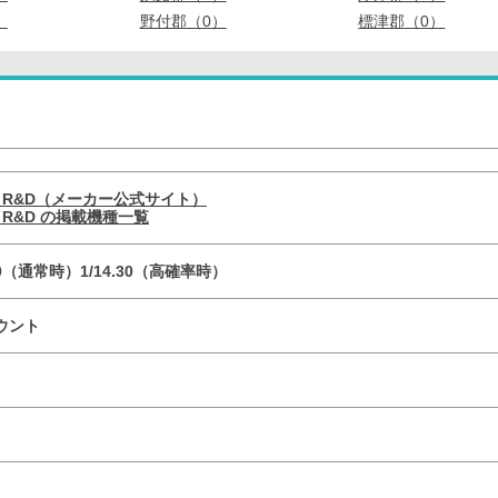
）
野付郡（0）
標津郡（0）
R&D（メーカー公式サイト）
R&D の掲載機種一覧
.80（通常時）1/14.30（高確率時）
カウント