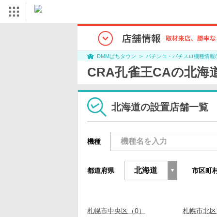
パチンコ・パチスロ機種情報
DMMぱちタウン
CRA孔雀王CAの北海
北海道の設置店舗一覧
機種
都道府県
市区町
札幌市中央区（0）
札幌市北区