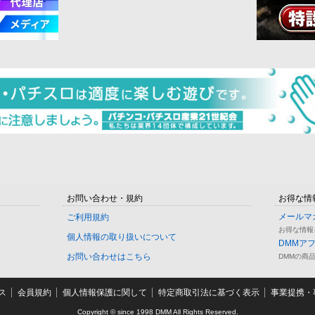
お問い合わせ・規約
お得な情
メールマ
ご利用規約
お得な情報
個人情報の取り扱いについて
DMMア
お問い合わせはこちら
DMMの商
ス
会員規約
個人情報保護に関して
特定商取引法に基づく表示
事業提携・事
Copyright © since 1998 DMM All Rights Reserved.