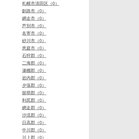
札幌市清田区（0）
釧路市（0）
網走市（0）
芦別市（0）
名寄市（0）
砂川市（0）
恵庭市（0）
石狩郡（0）
二海郡（0）
瀬棚郡（0）
岩内郡（0）
夕張郡（0）
留萌郡（0）
利尻郡（0）
網走郡（0）
沙流郡（0）
日高郡（0）
中川郡（0）
川上郡（0）