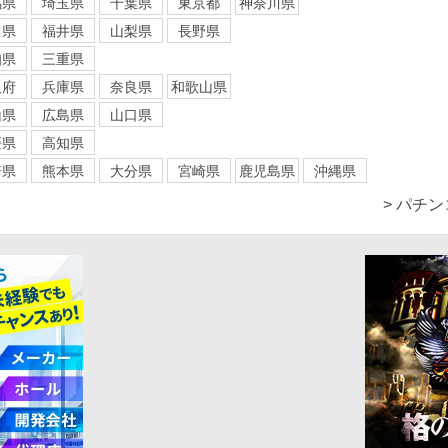
馬県
埼玉県
千葉県
東京都
神奈川県
川県
福井県
山梨県
長野県
知県
三重県
阪府
兵庫県
奈良県
和歌山県
山県
広島県
山口県
媛県
高知県
崎県
熊本県
大分県
宮崎県
鹿児島県
沖縄県
> パチ