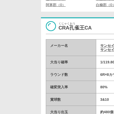
阿寒郡（0）
白糠郡（0
くじゃくおう
CRA孔雀王CA
メーカー名
サンセイ
サンセイ
大当り確率
1/119
ラウンド数
6R×8
確変突入率
80%
賞球数
3&10
大当り出玉
約480個