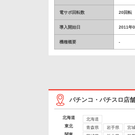
電サポ回転数
20回転
導入開始日
2011年
機種概要
-
パチンコ・パチスロ店
北海道
北海道
東北
青森県
岩手県
宮
関東