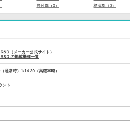
）
野付郡（0）
標津郡（0）
R&D（メーカー公式サイト）
R&D の掲載機種一覧
.80（通常時）1/14.30（高確率時）
カウント