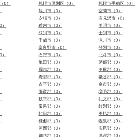
（0）
札幌市厚別区（0）
札幌市手稲区（0）
）
旭川市（0）
室蘭市（0）
）
夕張市（0）
岩見沢市（0）
0）
稚内市（0）
美唄市（0）
）
紋別市（0）
士別市（0）
）
千歳市（0）
滝川市（0）
）
富良野市（0）
登別市（0）
0）
石狩市（0）
北斗市（0）
）
亀田郡（0）
茅部郡（0）
）
爾志郡（0）
奥尻郡（0）
）
寿都郡（0）
磯谷郡（0）
）
古平郡（0）
余市郡（0）
）
雨竜郡（0）
増毛郡（0）
）
枝幸郡（0）
礼文郡（0）
）
常呂郡（0）
紋別郡（0）
）
虻田郡（0）
勇払郡（0）
）
様似郡（0）
幌泉郡（0）
）
河西郡（0）
広尾郡（0）
）
釧路郡（0）
厚岸郡（0）