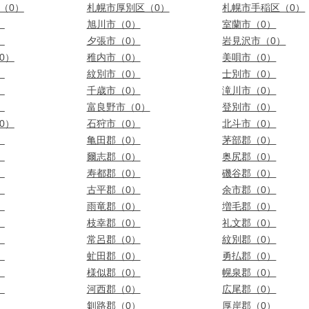
（0）
札幌市厚別区（0）
札幌市手稲区（0）
）
旭川市（0）
室蘭市（0）
）
夕張市（0）
岩見沢市（0）
0）
稚内市（0）
美唄市（0）
）
紋別市（0）
士別市（0）
）
千歳市（0）
滝川市（0）
）
富良野市（0）
登別市（0）
0）
石狩市（0）
北斗市（0）
）
亀田郡（0）
茅部郡（0）
）
爾志郡（0）
奥尻郡（0）
）
寿都郡（0）
磯谷郡（0）
）
古平郡（0）
余市郡（0）
）
雨竜郡（0）
増毛郡（0）
）
枝幸郡（0）
礼文郡（0）
）
常呂郡（0）
紋別郡（0）
）
虻田郡（0）
勇払郡（0）
）
様似郡（0）
幌泉郡（0）
）
河西郡（0）
広尾郡（0）
）
釧路郡（0）
厚岸郡（0）