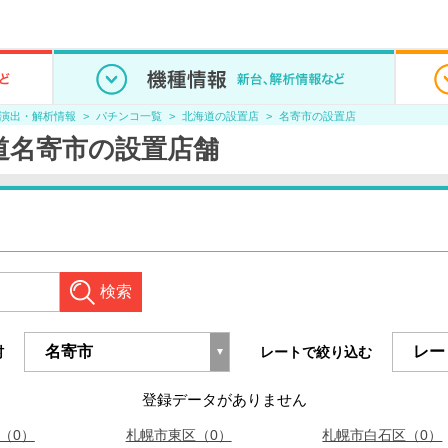
/演出・解析情報
パチンコ一覧
北海道の設置店
名寄市の設置店
道名寄市の設置店舗
検索
村
レートで絞り込む
登録データがありません
（0）
札幌市東区（0）
札幌市白石区（0）