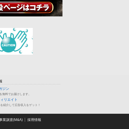
報
ガジン
を無料でお届けします。
フィリエイト
品を紹介して広告収入をゲット！
業譲渡(M&A)
採用情報