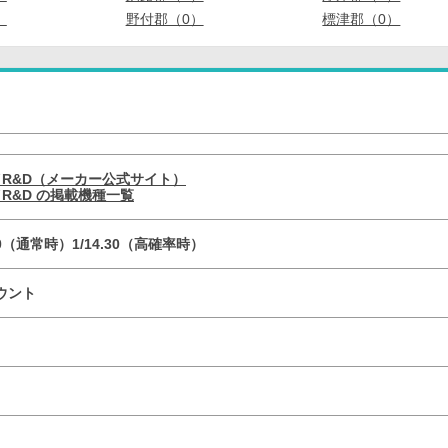
）
野付郡（0）
標津郡（0）
R&D（メーカー公式サイト）
R&D の掲載機種一覧
.80（通常時）1/14.30（高確率時）
カウント