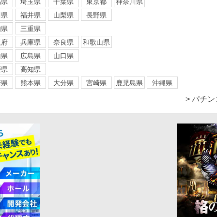
馬県
埼玉県
千葉県
東京都
神奈川県
川県
福井県
山梨県
長野県
知県
三重県
阪府
兵庫県
奈良県
和歌山県
山県
広島県
山口県
媛県
高知県
崎県
熊本県
大分県
宮崎県
鹿児島県
沖縄県
> パチ