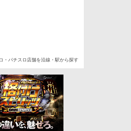
ンコ・パチスロ店舗を沿線・駅から探す