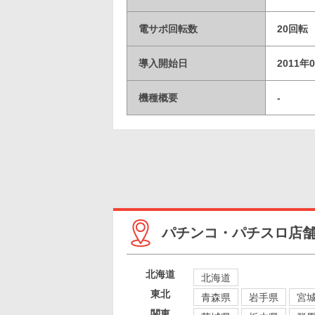
電サポ回転数
20回転
導入開始日
2011年
機種概要
-
パチンコ・パチスロ店
北海道
北海道
東北
青森県
岩手県
宮
関東