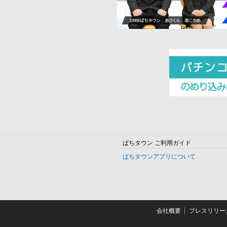
ぱちタウン ご利用ガイド
ぱちタウンアプリについて
会社概要
プレスリリー