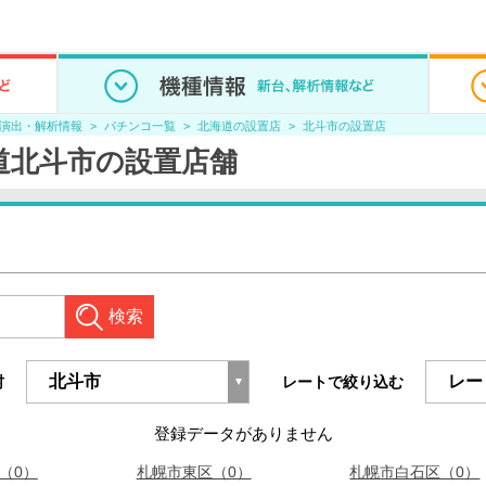
/演出・解析情報
パチンコ一覧
北海道の設置店
北斗市の設置店
道北斗市の設置店舗
検索
村
レートで絞り込む
登録データがありません
（0）
札幌市東区（0）
札幌市白石区（0）