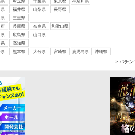
馬県
埼玉県
千葉県
東京都
神奈川県
川県
福井県
山梨県
長野県
知県
三重県
阪府
兵庫県
奈良県
和歌山県
山県
広島県
山口県
媛県
高知県
崎県
熊本県
大分県
宮崎県
鹿児島県
沖縄県
> パチ