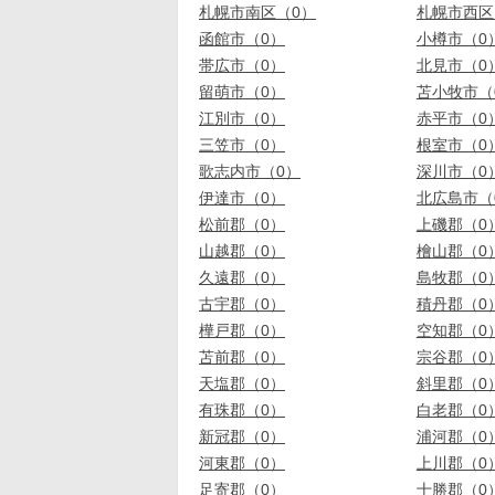
札幌市南区（0）
札幌市西区
函館市（0）
小樽市（0
帯広市（0）
北見市（0
留萌市（0）
苫小牧市（
江別市（0）
赤平市（0
三笠市（0）
根室市（0
歌志内市（0）
深川市（0
伊達市（0）
北広島市（
松前郡（0）
上磯郡（0
山越郡（0）
檜山郡（0
久遠郡（0）
島牧郡（0
古宇郡（0）
積丹郡（0
樺戸郡（0）
空知郡（0
苫前郡（0）
宗谷郡（0
天塩郡（0）
斜里郡（0
有珠郡（0）
白老郡（0
新冠郡（0）
浦河郡（0
河東郡（0）
上川郡（0
足寄郡（0）
十勝郡（0