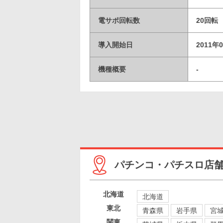
電サポ回転数
20回転
導入開始日
2011年
機種概要
-
パチンコ・パチスロ店
北海道
北海道
東北
青森県
岩手県
宮
関東