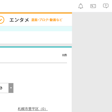
0件
札幌市豊平区（0）