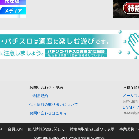
お問い合わせ・規約
お得な情
メールマ
ご利用規約
お得な情報
個人情報の取り扱いについて
DMMア
お問い合わせはこちら
DMMの商
ス
会員規約
個人情報保護に関して
特定商取引法に基づく表示
事業提携・事
Copyright © since 1998 DMM All Rights Reserved.