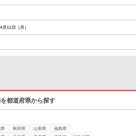
04月11日（月）
舗を都道府県から探す
城県
秋田県
山形県
福島県