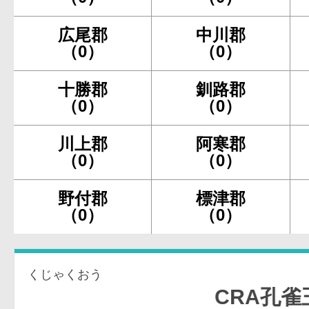
広尾郡
中川郡
（0）
（0）
十勝郡
釧路郡
（0）
（0）
川上郡
阿寒郡
（0）
（0）
野付郡
標津郡
（0）
（0）
くじゃくおう
CRA孔雀王CA