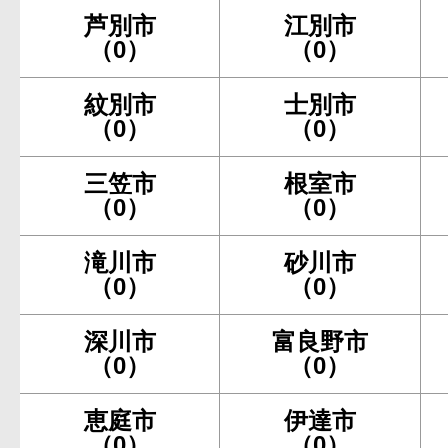
芦別市
江別市
（0）
（0）
紋別市
士別市
（0）
（0）
三笠市
根室市
（0）
（0）
滝川市
砂川市
（0）
（0）
深川市
富良野市
（0）
（0）
恵庭市
伊達市
（0）
（0）