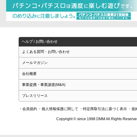
ヘルプ / お問い合わせ
よくある質問・お問い合わせ
メールマガジン
会社概要
事業提携・事業譲渡(M&A)
プレスリリース
・会員規約
・個人情報保護に関して
・特定商取引法に基づく表示
・規
Copyright © since 1998 DMM All Rights Reserve