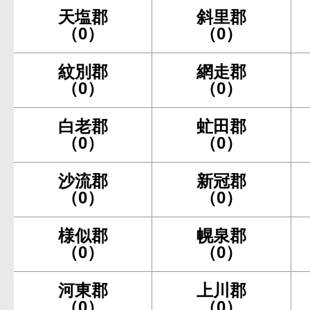
天塩郡
斜里郡
（0）
（0）
紋別郡
網走郡
（0）
（0）
白老郡
虻田郡
（0）
（0）
沙流郡
新冠郡
（0）
（0）
様似郡
幌泉郡
（0）
（0）
河東郡
上川郡
（0）
（0）