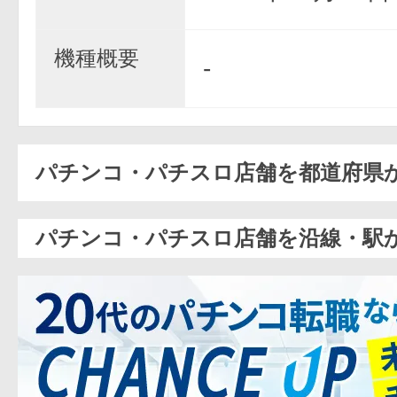
機種概要
-
パチンコ・パチスロ店舗を都道府県
パチンコ・パチスロ店舗を沿線・駅