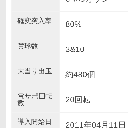
確変突入率
80%
賞球数
3&10
大当り出玉
約480個
電サポ回転
20回転
数
導入開始日
2011年04月11