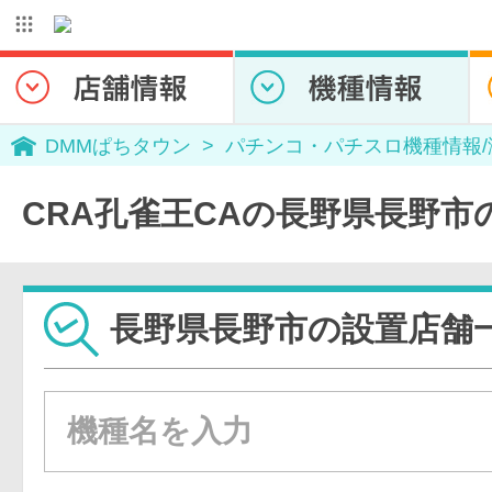
DMMぱちタウン
パチンコ・パチスロ機種情報
CRA孔雀王CAの長野県長野市
長野県長野市の設置店舗