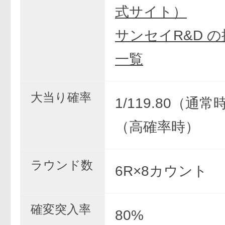
式サイト）
サンセイR&D 
一覧
大当り確率
1/119.80（通常時
（高確率時）
ラウンド数
6R×8カウント
確変突入率
80%