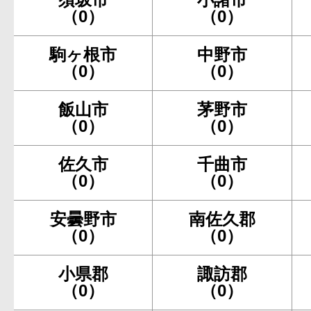
（0）
（0）
駒ヶ根市
中野市
（0）
（0）
飯山市
茅野市
（0）
（0）
佐久市
千曲市
（0）
（0）
安曇野市
南佐久郡
（0）
（0）
小県郡
諏訪郡
（0）
（0）