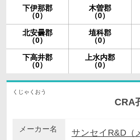
下伊那郡
木曽郡
（0）
（0）
北安曇郡
埴科郡
（0）
（0）
下高井郡
上水内郡
（0）
（0）
くじゃくおう
CRA孔雀王
メーカー名
サンセイR&D（