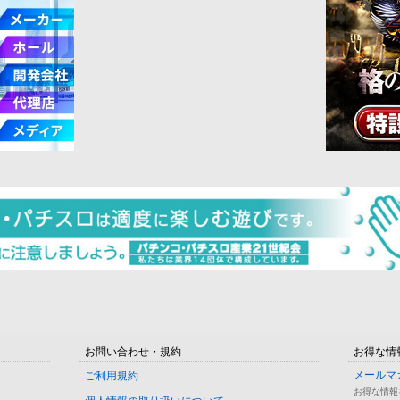
お問い合わせ・規約
お得な情
メールマ
ご利用規約
お得な情報