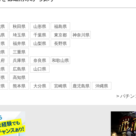
城県
秋田県
山形県
福島県
馬県
埼玉県
千葉県
東京都
神奈川県
川県
福井県
山梨県
長野県
知県
三重県
阪府
兵庫県
奈良県
和歌山県
山県
広島県
山口県
媛県
高知県
崎県
熊本県
大分県
宮崎県
鹿児島県
沖縄県
> パチ