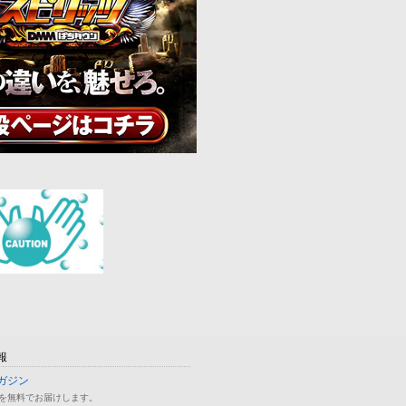
報
ガジン
を無料でお届けします。