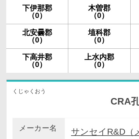
下伊那郡
木曽郡
（0）
（0）
北安曇郡
埴科郡
（0）
（0）
下高井郡
上水内郡
（0）
（0）
くじゃくおう
CRA孔雀王
メーカー名
サンセイR&D（