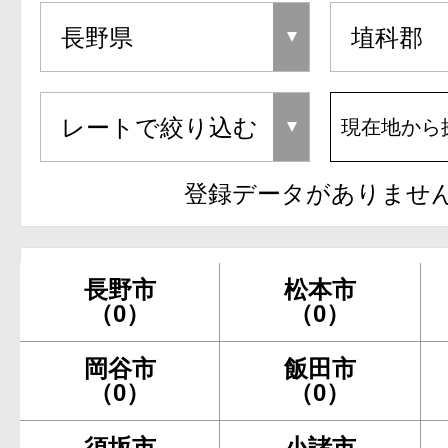
現在地から
登録データがありませ
長野市
松本市
（0）
（0）
岡谷市
飯田市
（0）
（0）
須坂市
小諸市