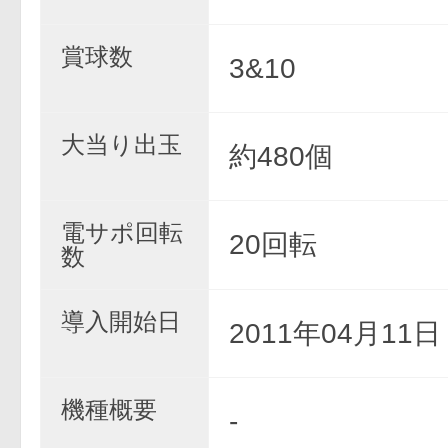
賞球数
3&10
大当り出玉
約480個
電サポ回転
20回転
数
導入開始日
2011年04月11
機種概要
-