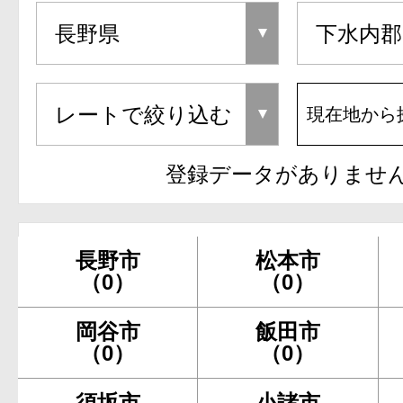
現在地から
登録データがありませ
長野市
松本市
（0）
（0）
岡谷市
飯田市
（0）
（0）
須坂市
小諸市