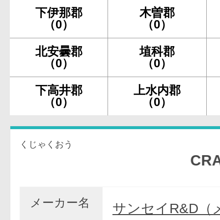
下伊那郡
木曽郡
（0）
（0）
北安曇郡
埴科郡
（0）
（0）
下高井郡
上水内郡
（0）
（0）
くじゃくおう
CRA孔
メーカー名
サンセイR&D（