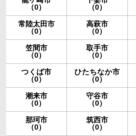
（0）
（0）
常陸太田市
高萩市
（0）
（0）
笠間市
取手市
（0）
（0）
つくば市
ひたちなか市
（0）
（0）
潮来市
守谷市
（0）
（0）
那珂市
筑西市
（0）
（0）