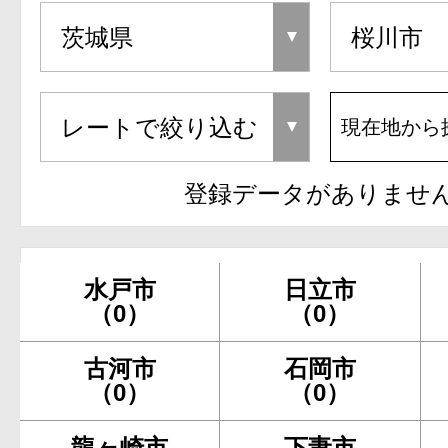
現在地から
登録データがありませ
水戸市
日立市
（0）
（0）
古河市
石岡市
（0）
（0）
龍ヶ崎市
下妻市