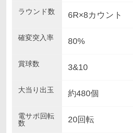
ラウンド数
6R×8カウント
確変突入率
80%
賞球数
3&10
大当り出玉
約480個
電サポ回転
20回転
数