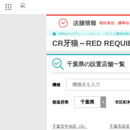
パチンコ・パチスロ機種情報
DMMぱちタウン
CR牙狼～RED REQ
千葉県の設置店舗一覧
機種
都道府県
市区町
千葉市中央区（0）
千葉市花見