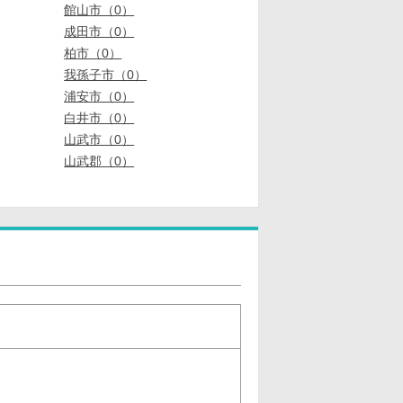
館山市（0）
成田市（0）
柏市（0）
我孫子市（0）
浦安市（0）
白井市（0）
山武市（0）
山武郡（0）