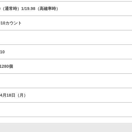
.80（通常時）1/19.98（高確率時）
R×10カウント
10
1280個
04月18日（月）