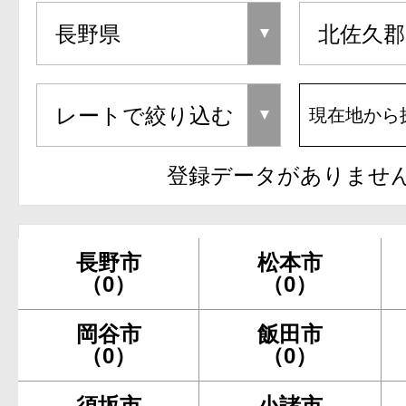
現在地から
登録データがありませ
長野市
松本市
（0）
（0）
岡谷市
飯田市
（0）
（0）
須坂市
小諸市