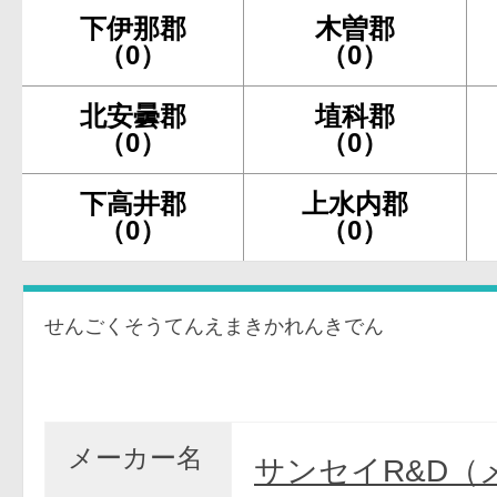
下伊那郡
木曽郡
（0）
（0）
北安曇郡
埴科郡
（0）
（0）
下高井郡
上水内郡
（0）
（0）
せんごくそうてんえまきかれんきでん
メーカー名
サンセイR&D（