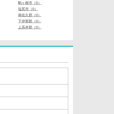
駒ヶ根市（0）
塩尻市（0）
南佐久郡（0）
下伊那郡（0）
上高井郡（0）