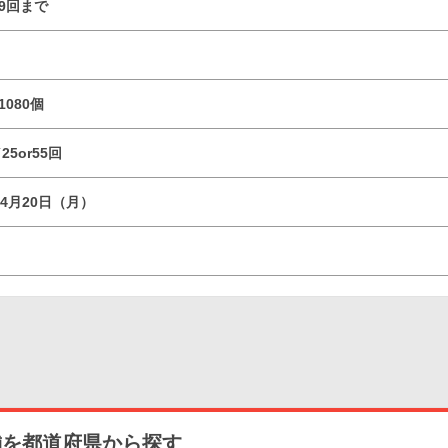
／9回まで
1080個
5or55回
04月20日（月）
舗を都道府県から探す