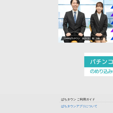
ぱちタウン ご利用ガイド
ぱちタウンアプリについて