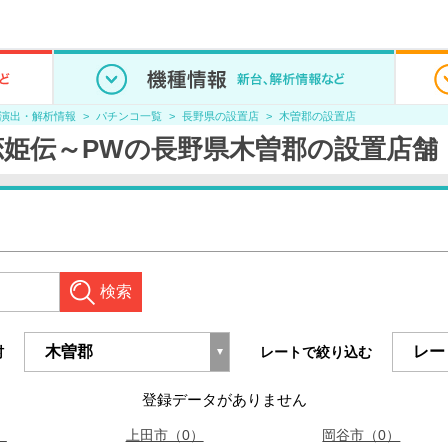
/演出・解析情報
パチンコ一覧
長野県の設置店
木曽郡の設置店
恋姫伝～PWの長野県木曽郡の設置店舗
検索
村
レートで絞り込む
登録データがありません
）
上田市（0）
岡谷市（0）