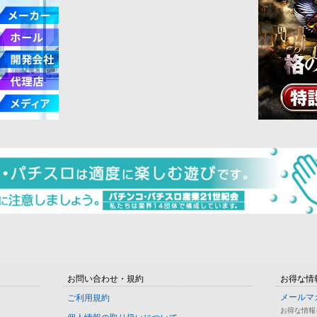
お問い合わせ・規約
お得な情
メールマ
ご利用規約
お得な情報