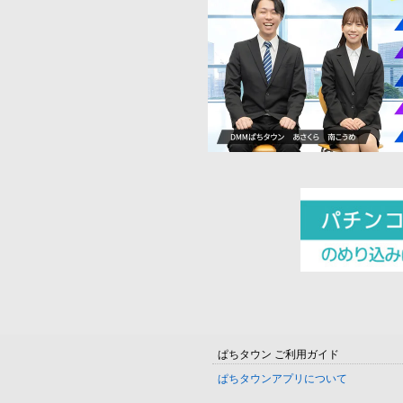
ぱちタウン ご利用ガイド
ぱちタウンアプリについて