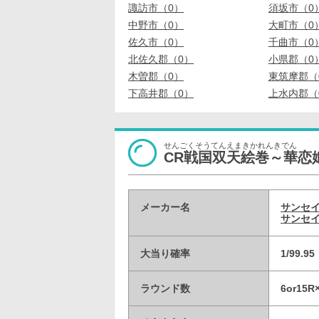
諏訪市（0）
須坂市（0
中野市（0）
大町市（0
佐久市（0）
千曲市（0
北佐久郡（0）
小県郡（0
木曽郡（0）
東筑摩郡（
下高井郡（0）
上水内郡（
せんごくそうてんえまきかれんきでん
CR戦国双天絵巻～華恋
メーカー名
サンセイ
サンセイ
大当り確率
1/99.
ラウンド数
6or15