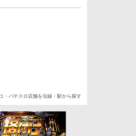
ンコ・パチスロ店舗を沿線・駅から探す