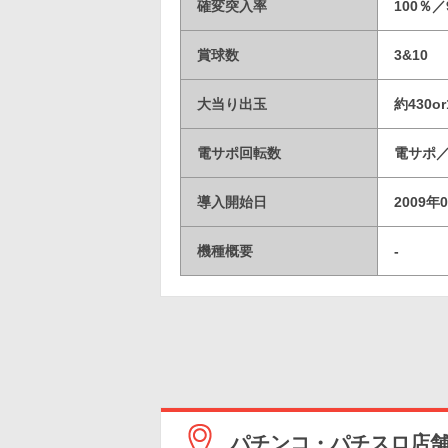
確変突入率
100％
賞球数
3&10
大当り出玉
約430or
電サポ回転数
電サポ／2
導入開始日
2009年
機種概要
-
パチンコ・パチスロ店