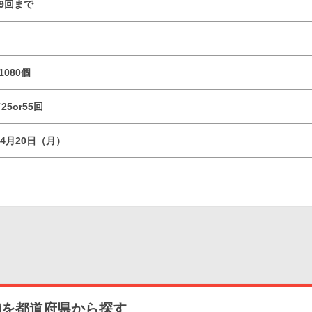
／9回まで
1080個
5or55回
04月20日（月）
舗を都道府県から探す