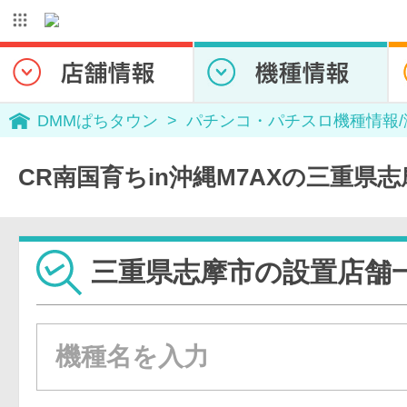
DMMぱちタウン
パチンコ・パチスロ機種情報
CR南国育ちin沖縄M7AXの三重県
三重県志摩市の設置店舗