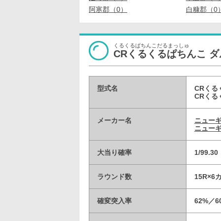
阿寒郡（0）
白糠郡（0
くるくるぱちんこだるまっしゅ
CRくるくるぱちんこ ダ
型式名
CRくる
CRくる
メーカー名
ニュー
ニューギ
大当り確率
1/99.
ラウンド数
15R×
確変突入率
62%／