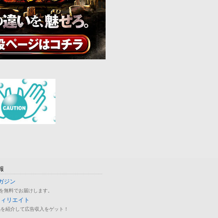
報
ガジン
を無料でお届けします。
フィリエイト
品を紹介して広告収入をゲット！