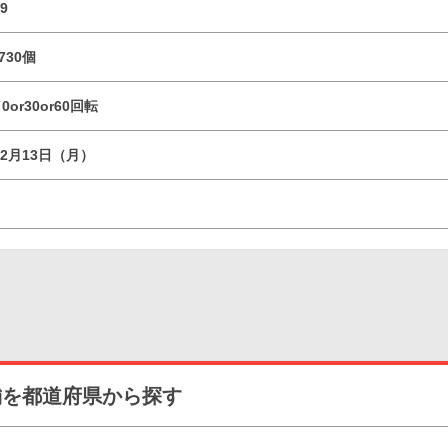
9
730個
or30or60回転
02月13日（月）
舗を都道府県から探す