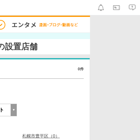
の設置店舗
0件
札幌市豊平区（0）