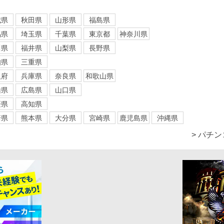
城県
秋田県
山形県
福島県
馬県
埼玉県
千葉県
東京都
神奈川県
川県
福井県
山梨県
長野県
知県
三重県
阪府
兵庫県
奈良県
和歌山県
山県
広島県
山口県
媛県
高知県
崎県
熊本県
大分県
宮崎県
鹿児島県
沖縄県
> パチ