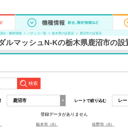
/演出・解析情報
パチンコ一覧
栃木県の設置店
鹿沼市の設置店
 ダルマッシュN-Kの栃木県鹿沼市の設
検索
村
レートで絞り込む
登録データがありません
）
栃木市（0）
佐野市（0）