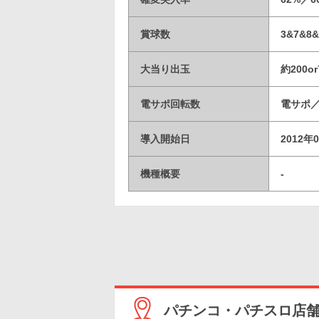
賞球数
3&7&8&
大当り出玉
約200or
電サポ回転数
電サポ／0
導入開始日
2012年
機種概要
-
パチンコ・パチスロ店