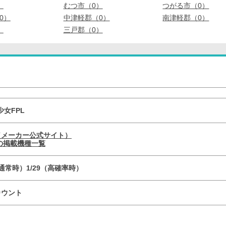
）
むつ市（0）
つがる市（0）
0）
中津軽郡（0）
南津軽郡（0）
）
三戸郡（0）
少女FPL
（メーカー公式サイト）
の掲載機種一覧
9（通常時）1/29（高確率時）
8カウント