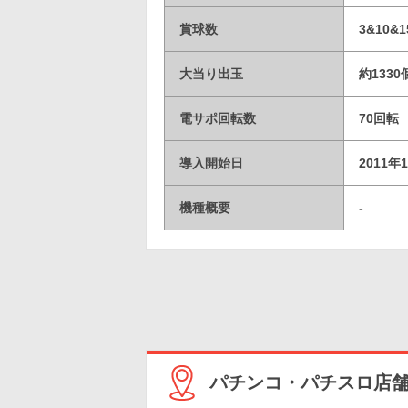
賞球数
3&10&1
大当り出玉
約1330
電サポ回転数
70回転
導入開始日
2011年
機種概要
-
パチンコ・パチスロ店