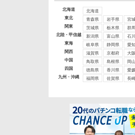
北海道
北海道
東北
青森県
岩手県
宮
関東
茨城県
栃木県
群
北陸・甲信越
新潟県
富山県
石
東海
岐阜県
静岡県
愛
関西
滋賀県
京都府
大
中国
鳥取県
島根県
岡
四国
徳島県
香川県
愛
九州・沖縄
福岡県
佐賀県
長