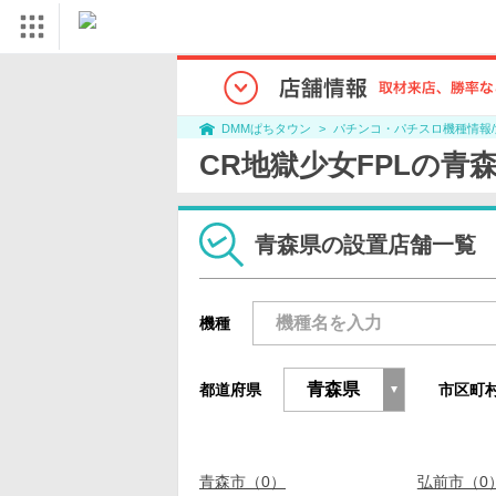
パチンコ・パチスロ機種情報
DMMぱちタウン
CR地獄少女FPLの青
青森県の設置店舗一覧
機種
都道府県
市区町
青森市（0）
弘前市（0