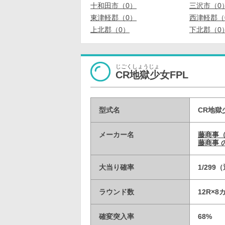
十和田市（0）
三沢市（0
東津軽郡（0）
西津軽郡（
上北郡（0）
下北郡（0
じごくしょうじょ
CR地獄少女FPL
型式名
CR地獄
メーカー名
藤商事
藤商事 
大当り確率
1/29
ラウンド数
12R×
確変突入率
68%