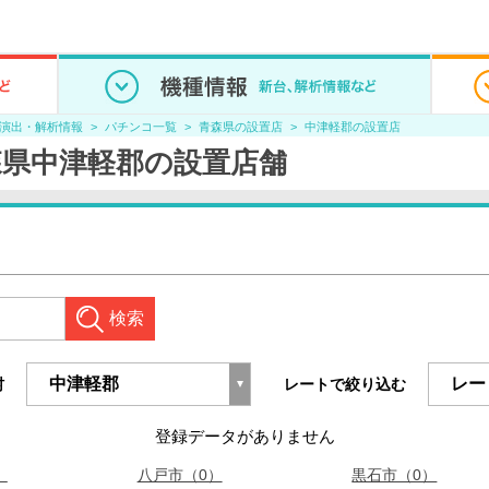
/演出・解析情報
パチンコ一覧
青森県の設置店
中津軽郡の設置店
森県中津軽郡の設置店舗
検索
村
レートで絞り込む
登録データがありません
）
八戸市（0）
黒石市（0）