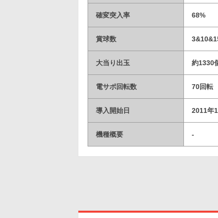
確変突入率
68%
賞球数
3&10&1
大当り出玉
約1330
電サポ回転数
70回転
導入開始日
2011年
機種概要
-