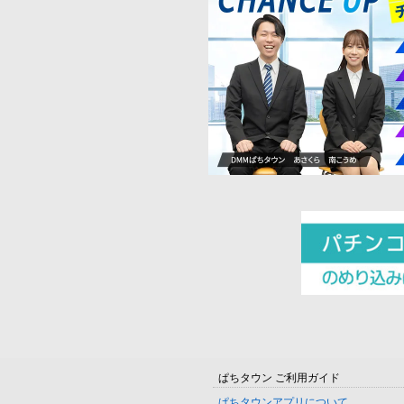
ぱちタウン ご利用ガイド
ぱちタウンアプリについて