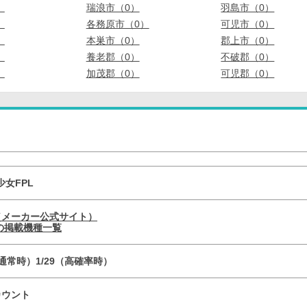
）
瑞浪市（0）
羽島市（0）
）
各務原市（0）
可児市（0）
）
本巣市（0）
郡上市（0）
）
養老郡（0）
不破郡（0）
）
加茂郡（0）
可児郡（0）
少女FPL
（メーカー公式サイト）
の掲載機種一覧
9（通常時）1/29（高確率時）
8カウント