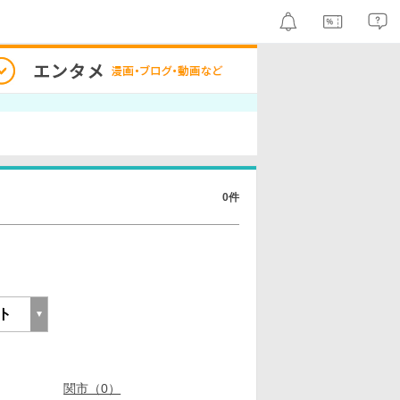
0件
関市（0）