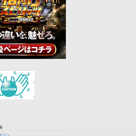
報
ガジン