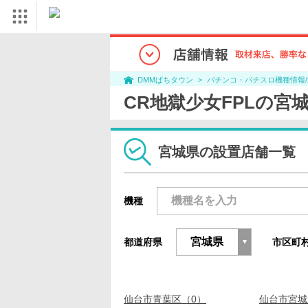
パチンコ・パチスロ機種情報
DMMぱちタウン
CR地獄少女FPLの宮
宮城県の設置店舗一覧
機種
都道府県
市区町
仙台市青葉区（0）
仙台市宮城