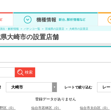
/演出・解析情報
パチンコ一覧
宮城県の設置店
大崎市の設置店
城県大崎市の設置店舗
検索
村
レートで絞り込む
登録データがありません
野区（0）
仙台市若林区（0）
仙台市太白区（0）