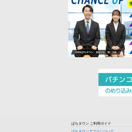
ぱちタウン ご利用ガイド
ぱちタウンアプリについて