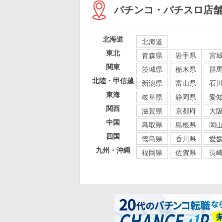
パチンコ・パチスロ店
北海道
北海道
東北
青森県
岩手県
宮
関東
茨城県
栃木県
群
北陸・甲信越
新潟県
富山県
石
東海
岐阜県
静岡県
愛
関西
滋賀県
京都府
大
中国
鳥取県
島根県
岡
四国
徳島県
香川県
愛
九州・沖縄
福岡県
佐賀県
長