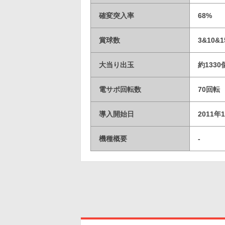
確変突入率
68%
賞球数
3&10&1
大当り出玉
約1330
電サポ回転数
70回転
導入開始日
2011年
機種概要
-