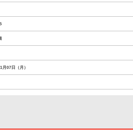
5
個
11月07日（月）