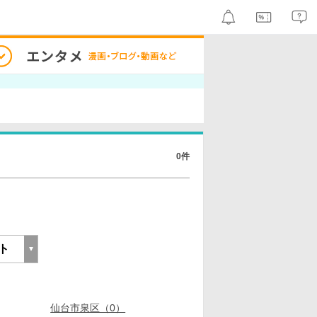
0件
仙台市泉区（0）