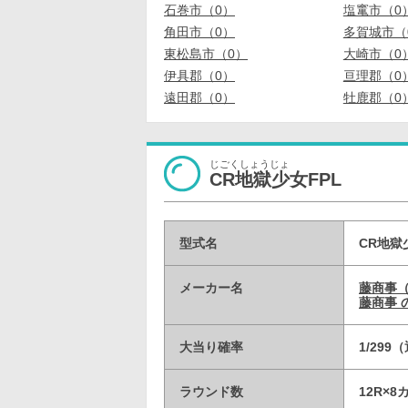
石巻市（0）
塩竃市（0
角田市（0）
多賀城市（
東松島市（0）
大崎市（0
伊具郡（0）
亘理郡（0
遠田郡（0）
牡鹿郡（0
じごくしょうじょ
CR地獄少女FPL
型式名
CR地獄
メーカー名
藤商事
藤商事 
大当り確率
1/29
ラウンド数
12R×