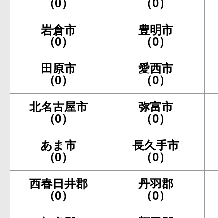
（0）
（0）
岩倉市
豊明市
（0）
（0）
田原市
愛西市
（0）
（0）
北名古屋市
弥富市
（0）
（0）
あま市
長久手市
（0）
（0）
西春日井郡
丹羽郡
（0）
（0）