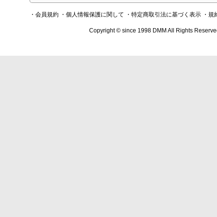
・会員規約
・個人情報保護に関して
・特定商取引法に基づく表示
・規
Copyright © since 1998 DMM All Rights Reserve