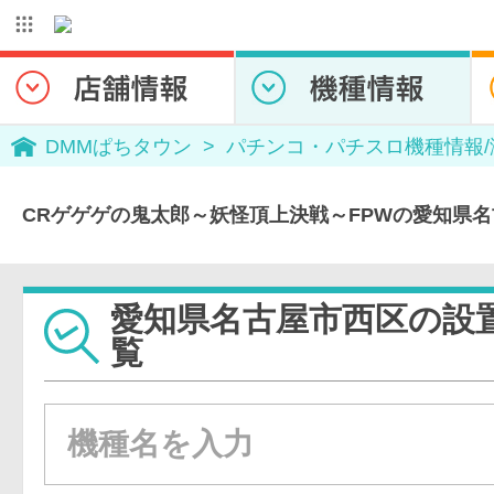
DMMぱちタウン
パチンコ・パチスロ機種情報
CRゲゲゲの鬼太郎～妖怪頂上決戦～FPWの愛知県
愛知県名古屋市西区の設
覧