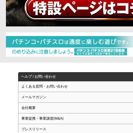
ヘルプ / お問い合わせ
よくある質問・お問い合わせ
メールマガジン
会社概要
事業提携・事業譲渡(M&A)
プレスリリース