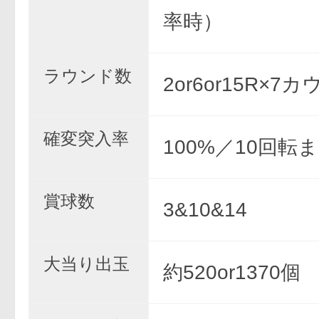
率時）
ラウンド数
2or6or15R×7
確変突入率
100%／10回転
賞球数
3&10&14
大当り出玉
約520or1370個