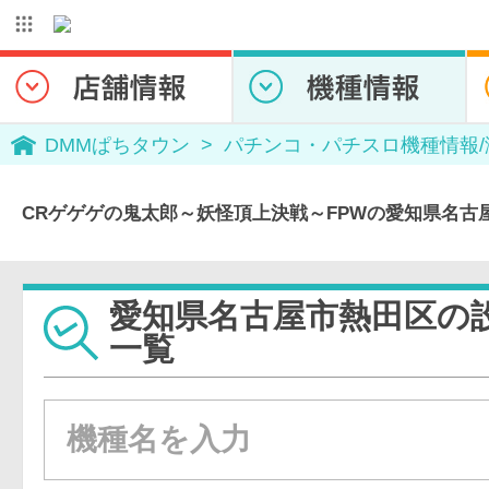
DMMぱちタウン
パチンコ・パチスロ機種情報
CRゲゲゲの鬼太郎～妖怪頂上決戦～FPWの愛知県名古
愛知県名古屋市熱田区の
一覧