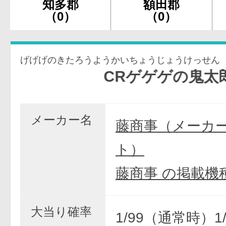
知多郡
額田郡
（0）
（0）
げげげのきたろうようかいちょうじょうけっせん
CRゲゲゲの鬼太郎～妖怪
メーカー名
藤商事（メーカ
ト）
藤商事 の掲載機
大当り確率
1/99（通常時）1