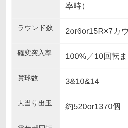
率時）
ラウンド数
2or6or15R×7
確変突入率
100%／10回転
賞球数
3&10&14
大当り出玉
約520or1370個