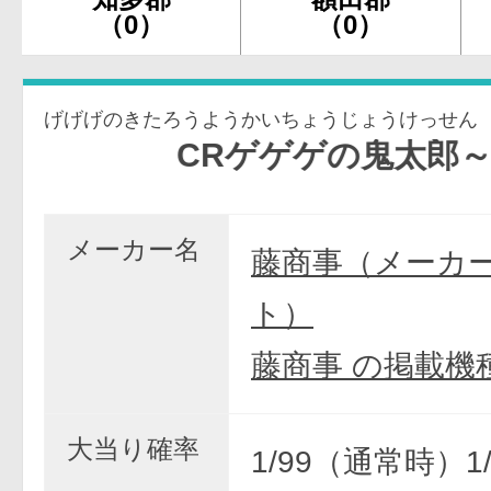
（0）
（0）
げげげのきたろうようかいちょうじょうけっせん
CRゲゲゲの鬼太郎～妖怪頂
メーカー名
藤商事（メーカ
ト）
藤商事 の掲載機
大当り確率
1/99（通常時）1