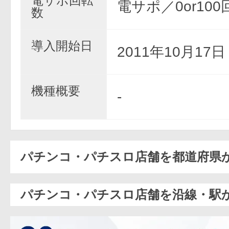
電サポ回転
電サポ／0or100
数
導入開始日
2011年10月17
機種概要
-
パチンコ・パチスロ店舗を都道府県
パチンコ・パチスロ店舗を沿線・駅