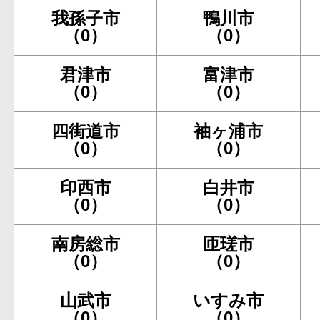
我孫子市
鴨川市
（0）
（0）
君津市
富津市
（0）
（0）
四街道市
袖ヶ浦市
（0）
（0）
印西市
白井市
（0）
（0）
南房総市
匝瑳市
（0）
（0）
山武市
いすみ市
（0）
（0）