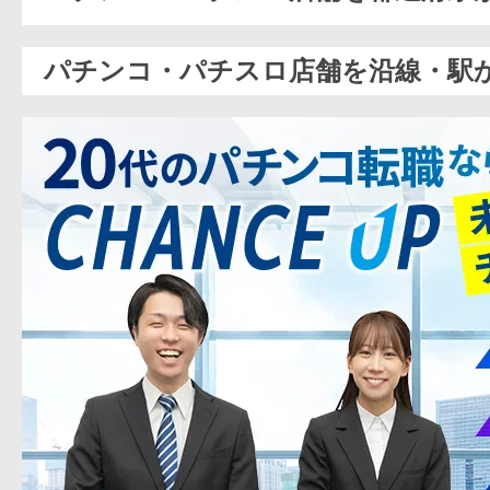
パチンコ・パチスロ店舗を沿線・駅