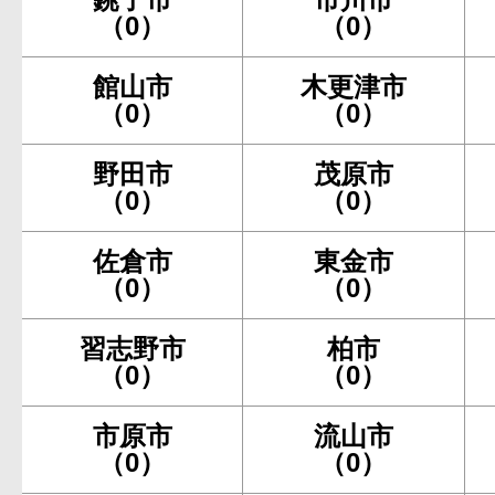
（0）
（0）
館山市
木更津市
（0）
（0）
野田市
茂原市
（0）
（0）
佐倉市
東金市
（0）
（0）
習志野市
柏市
（0）
（0）
市原市
流山市
（0）
（0）