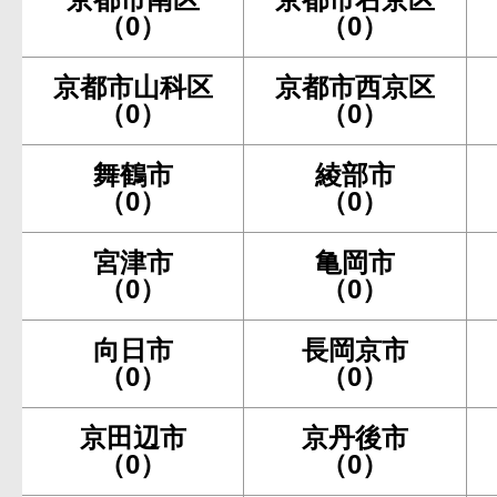
（0）
（0）
京都市山科区
京都市西京区
（0）
（0）
舞鶴市
綾部市
（0）
（0）
宮津市
亀岡市
（0）
（0）
向日市
長岡京市
（0）
（0）
京田辺市
京丹後市
（0）
（0）