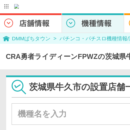
DMMぱちタウン
パチンコ・パチスロ機種情報
CRA勇者ライディーンFPWZの茨城県
茨城県牛久市の設置店舗