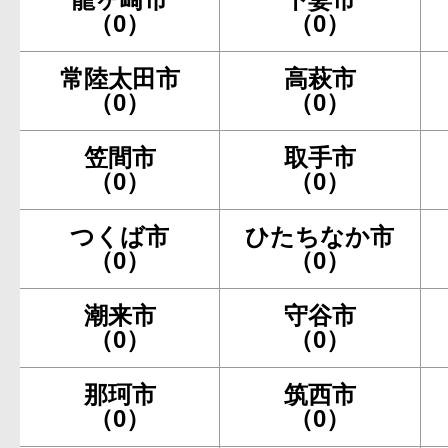
（0）
（0）
常陸太田市
高萩市
（0）
（0）
笠間市
取手市
（0）
（0）
つくば市
ひたちなか市
（0）
（0）
潮来市
守谷市
（0）
（0）
那珂市
筑西市
（0）
（0）