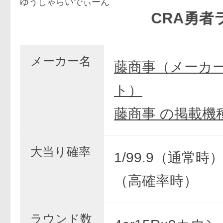
ゆうしゃらいでぃーん
CRA勇者ライデ
メーカー名
藤商事（メーカ
ト）
藤商事 の掲載機
大当り確率
1/99.9（通常時）1
（高確率時）
ラウンド数