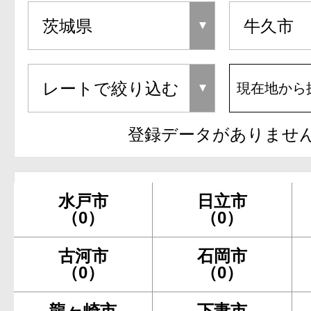
現在地から
登録データがありませ
水戸市
日立市
（0）
（0）
古河市
石岡市
（0）
（0）
龍ヶ崎市
下妻市