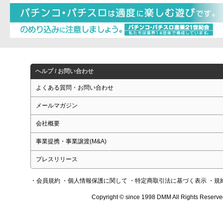
ヘルプ / お問い合わせ
よくある質問・お問い合わせ
メールマガジン
会社概要
事業提携・事業譲渡(M&A)
プレスリリース
・会員規約
・個人情報保護に関して
・特定商取引法に基づく表示
・規
Copyright © since 1998 DMM All Rights Reserve