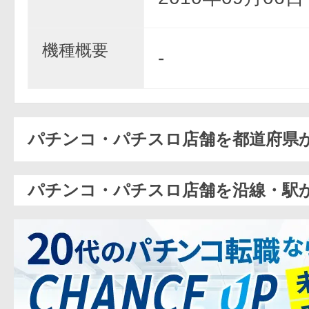
機種概要
-
パチンコ・パチスロ店舗を都道府県
パチンコ・パチスロ店舗を沿線・駅