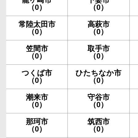
（0）
（0）
常陸太田市
高萩市
（0）
（0）
笠間市
取手市
（0）
（0）
つくば市
ひたちなか市
（0）
（0）
潮来市
守谷市
（0）
（0）
那珂市
筑西市
（0）
（0）