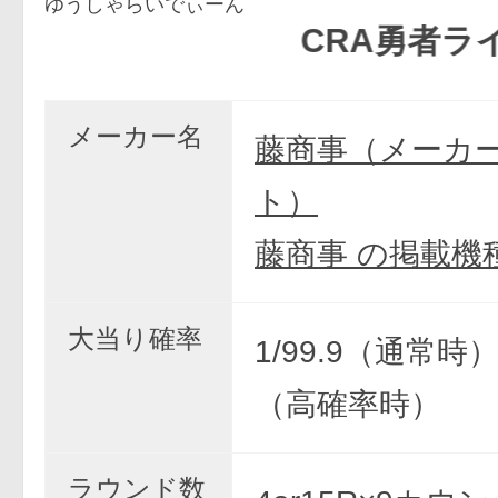
ゆうしゃらいでぃーん
CRA勇者ライディ
メーカー名
藤商事（メーカ
ト）
藤商事 の掲載機
大当り確率
1/99.9（通常時）1
（高確率時）
ラウンド数