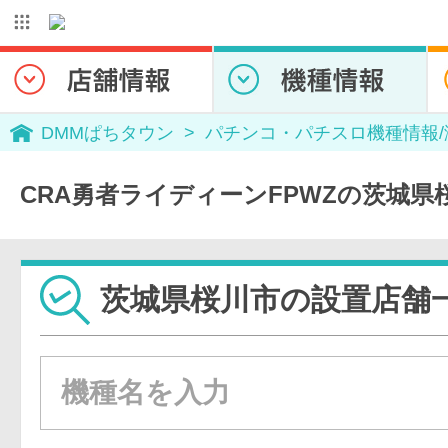
DMMぱちタウン
パチンコ・パチスロ機種情報
CRA勇者ライディーンFPWZの茨城県
茨城県桜川市の設置店舗