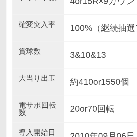
4or15R×9カウ
確変突入率
100%（継続抽
賞球数
3&10&13
大当り出玉
約410or1550個
電サポ回転
20or70回転
数
導入開始日
2010年09月06