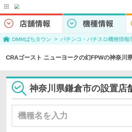
DMMぱちタウン
パチンコ・パチスロ機種情報
CRAゴースト ニューヨークの幻FPWの神奈川
神奈川県鎌倉市の設置店