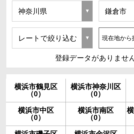
現在地から
登録データがありませ
横浜市鶴見区
横浜市神奈川区
（0）
（0）
横浜市中区
横浜市南区
横
（0）
（0）
横浜市磯子区
横浜市金沢区