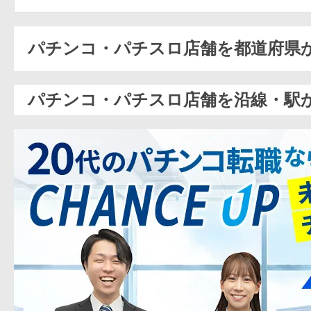
パチンコ・パチスロ店舗を都道府県
パチンコ・パチスロ店舗を沿線・駅