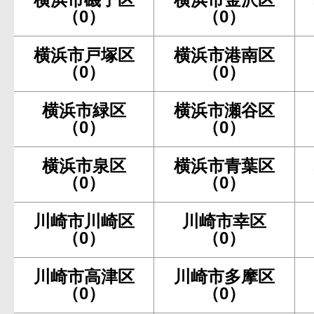
（0）
（0）
横浜市戸塚区
横浜市港南区
（0）
（0）
横浜市緑区
横浜市瀬谷区
（0）
（0）
横浜市泉区
横浜市青葉区
（0）
（0）
川崎市川崎区
川崎市幸区
（0）
（0）
川崎市高津区
川崎市多摩区
（0）
（0）