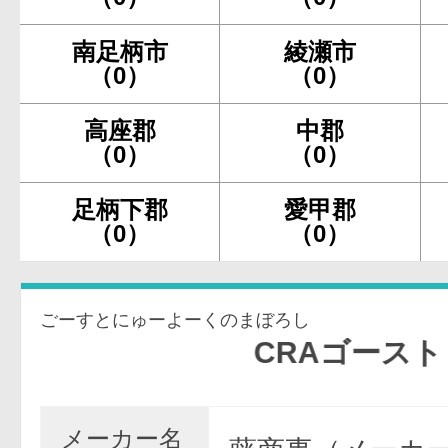
南足柄市
綾瀬市
（0）
（0）
高座郡
中郡
（0）
（0）
足柄下郡
愛甲郡
（0）
（0）
ごーすとにゅーよーくのまぼろし
CRAゴースト ニュ
メーカー名