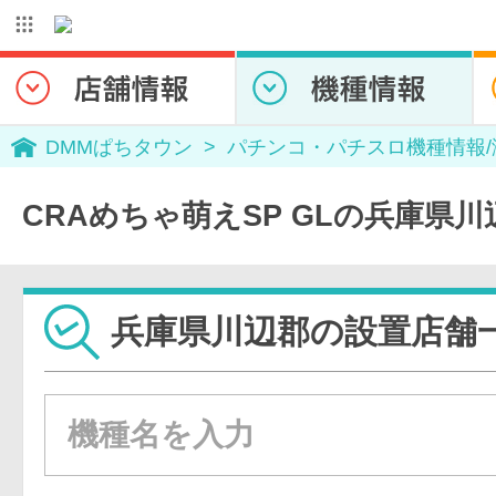
DMMぱちタウン
パチンコ・パチスロ機種情報
CRAめちゃ萌えSP GLの兵庫県
兵庫県川辺郡の設置店舗