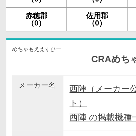
赤穂郡
佐用郡
（0）
（0）
めちゃもええすぴー
CRAめちゃ萌えS
メーカー名
西陣（メーカー
ト）
西陣 の掲載機種