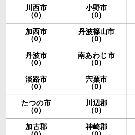
川西市
小野市
（0）
（0）
加西市
丹波篠山市
（0）
（0）
丹波市
南あわじ市
（0）
（0）
淡路市
宍粟市
（0）
（0）
たつの市
川辺郡
（0）
（0）
加古郡
神崎郡
（0）
（0）