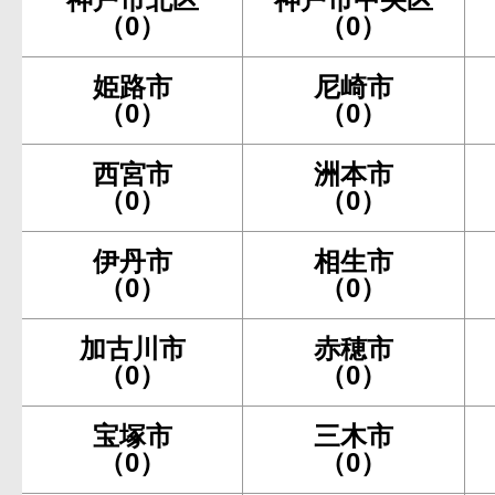
（0）
（0）
姫路市
尼崎市
（0）
（0）
西宮市
洲本市
（0）
（0）
伊丹市
相生市
（0）
（0）
加古川市
赤穂市
（0）
（0）
宝塚市
三木市
（0）
（0）