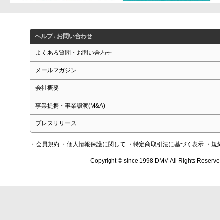
ヘルプ / お問い合わせ
よくある質問・お問い合わせ
メールマガジン
会社概要
事業提携・事業譲渡(M&A)
プレスリリース
・会員規約
・個人情報保護に関して
・特定商取引法に基づく表示
・規
Copyright © since 1998 DMM All Rights Reserve