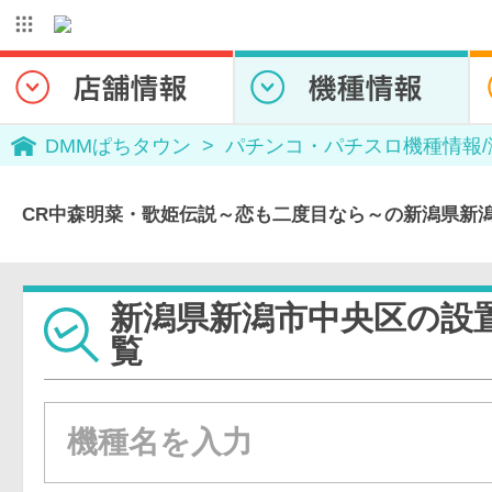
DMMぱちタウン
パチンコ・パチスロ機種情報
CR中森明菜・歌姫伝説～恋も二度目なら～の新潟県新
新潟県新潟市中央区の設
覧