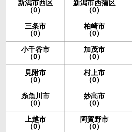
新潟市西区
新潟市西蒲区
（0）
（0）
三条市
柏崎市
（0）
（0）
小千谷市
加茂市
（0）
（0）
見附市
村上市
（0）
（0）
糸魚川市
妙高市
（0）
（0）
上越市
阿賀野市
（0）
（0）