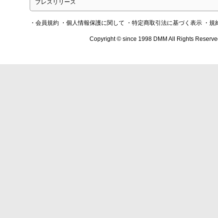
プレスリリース
・会員規約
・個人情報保護に関して
・特定商取引法に基づく表示
・規
Copyright © since 1998 DMM All Rights Reserve