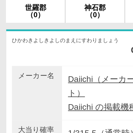
世羅郡
神石郡
（0）
（0）
ひかわきよしきよしのまえにすわりましょう
CR氷
メーカー名
Daiichi（メー
ト）
Daiichi の掲載
大当り確率