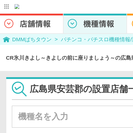
DMMぱちタウン
パチンコ・パチスロ機種情報
CR氷川きよし～きよしの前に座りましょう～の広島
広島県安芸郡の設置店舗