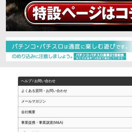
ヘルプ / お問い合わせ
よくある質問・お問い合わせ
メールマガジン
会社概要
事業提携・事業譲渡(M&A)