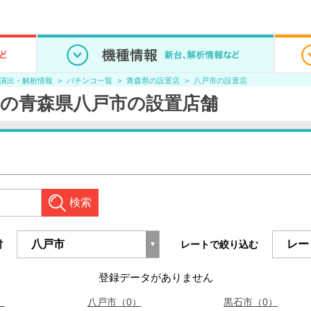
/演出・解析情報
パチンコ一覧
青森県の設置店
八戸市の設置店
SZの青森県八戸市の設置店舗
検索
村
レートで絞り込む
登録データがありません
）
八戸市（0）
黒石市（0）