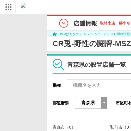
パチンコ・パチスロ機種情報
DMMぱちタウン
CR兎‐野性の闘牌‐M
青森県の設置店舗一覧
機種
都道府県
市区町
青森市（0）
弘前市（0