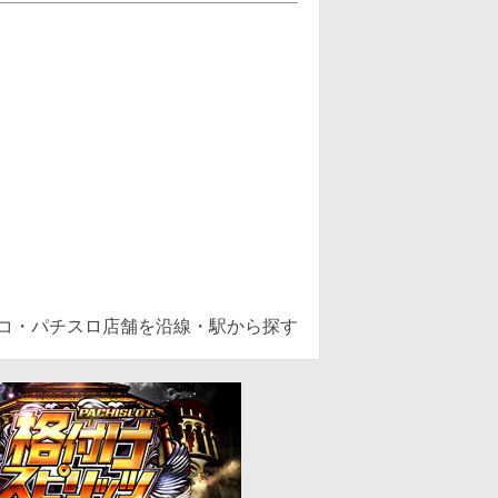
ンコ・パチスロ店舗を沿線・駅から探す