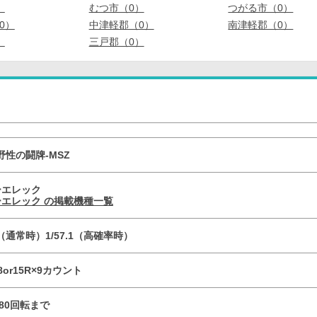
）
むつ市（0）
つがる市（0）
0）
中津軽郡（0）
南津軽郡（0）
）
三戸郡（0）
野性の闘牌-MSZ
ーエレック
エレック の掲載機種一覧
.6（通常時）1/57.1（高確率時）
8or15R×9カウント
／80回転まで