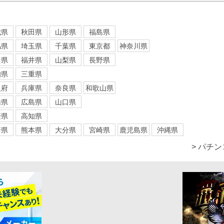
城県
秋田県
山形県
福島県
馬県
埼玉県
千葉県
東京都
神奈川県
川県
福井県
山梨県
長野県
知県
三重県
阪府
兵庫県
奈良県
和歌山県
山県
広島県
山口県
媛県
高知県
崎県
熊本県
大分県
宮崎県
鹿児島県
沖縄県
> パチ