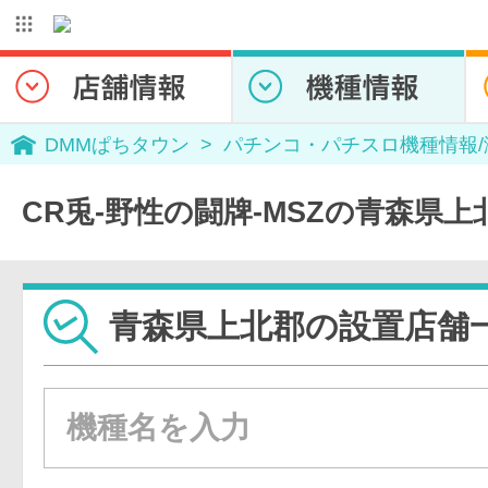
DMMぱちタウン
パチンコ・パチスロ機種情報
CR兎‐野性の闘牌‐MSZの青森県
青森県上北郡の設置店舗