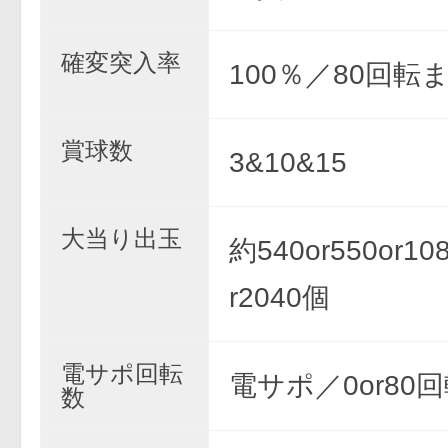
確変突入率
100％／80回転
賞球数
3&10&15
大当り出玉
約540or550or108
r2040個
電サポ回転
電サポ／0or80
数