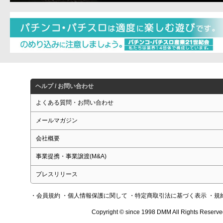
ヘルプ / お問い合わせ
よくある質問・お問い合わせ
メールマガジン
会社概要
事業提携・事業譲渡(M&A)
プレスリリース
・会員規約
・個人情報保護に関して
・特定商取引法に基づく表示
・規
Copyright © since 1998 DMM All Rights Reserve