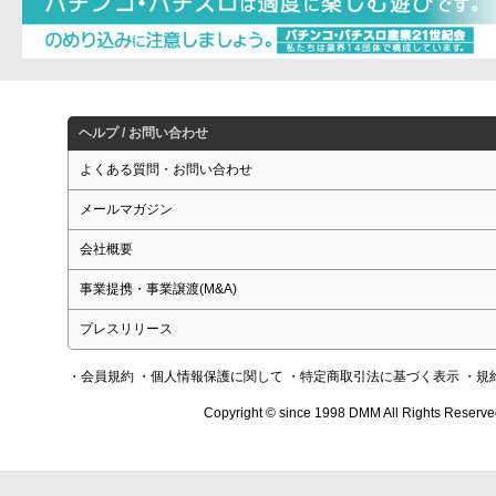
ヘルプ / お問い合わせ
よくある質問・お問い合わせ
メールマガジン
会社概要
事業提携・事業譲渡(M&A)
プレスリリース
・会員規約
・個人情報保護に関して
・特定商取引法に基づく表示
・規
Copyright © since 1998 DMM All Rights Reserve