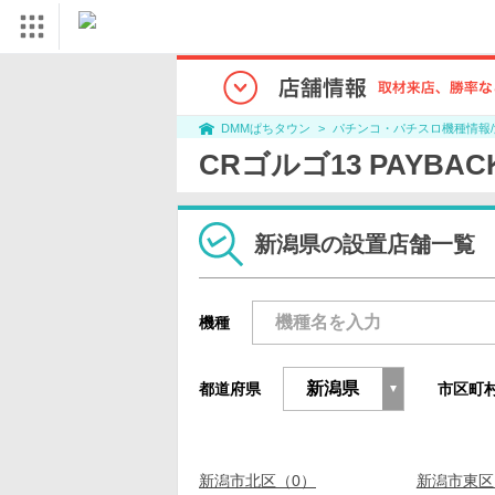
パチンコ・パチスロ機種情報
DMMぱちタウン
CRゴルゴ13 PAYBA
新潟県の設置店舗一覧
機種
都道府県
市区町
新潟市北区（0）
新潟市東区