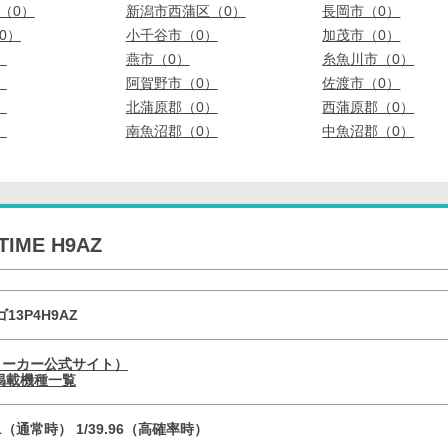
（0）
新潟市西蒲区（0）
長岡市（0）
0）
小千谷市（0）
加茂市（0）
）
燕市（0）
糸魚川市（0）
）
阿賀野市（0）
佐渡市（0）
）
北蒲原郡（0）
西蒲原郡（0）
）
南魚沼郡（0）
中魚沼郡（0）
IME H9AZ
13P4H9AZ
メーカー公式サイト）
掲載機種一覧
.61（通常時） 1/39.96（高確率時）