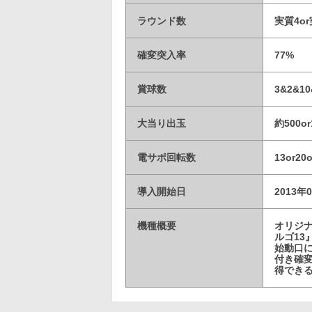
ラウンド数
実質4or
確変突入率
77%
賞球数
3&2&10
大当り出玉
約500or
電サポ回転数
13or20
導入開始日
2013年
機種概要
オリジ
ルゴ13
始動口
付き確変
得できる