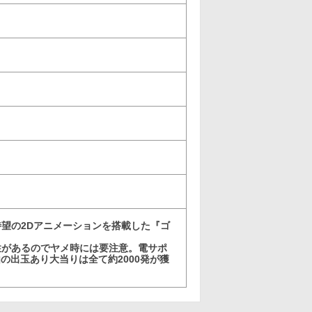
望の2Dアニメーションを搭載した『ゴ
性があるのでヤメ時には要注意。電サポ
の出玉あり大当りは全て約2000発が獲