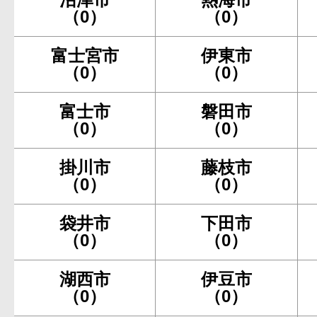
（0）
（0）
富士宮市
伊東市
（0）
（0）
富士市
磐田市
（0）
（0）
掛川市
藤枝市
（0）
（0）
袋井市
下田市
（0）
（0）
湖西市
伊豆市
（0）
（0）