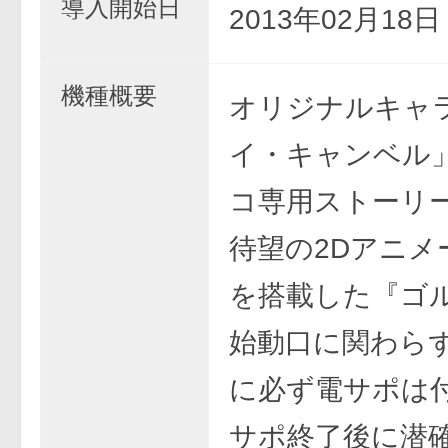
導入開始日
2013年02月18
機種概要
オリジナルキャ
イ・キャンベル
コ専用ストーリ
待望の2Dアニメ
を搭載した『ゴル
始動口に関わら
に必ず電サポは
サポ終了後に潜