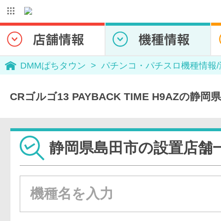
DMMぱちタウン
パチンコ・パチスロ機種情報
CRゴルゴ13 PAYBACK TIME H9AZの
静岡県島田市の設置店舗