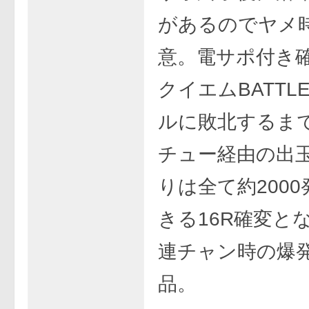
があるのでヤメ
意。電サポ付き
クイエムBATTL
ルに敗北するま
チュー経由の出
りは全て約200
きる16R確変と
連チャン時の爆
品。