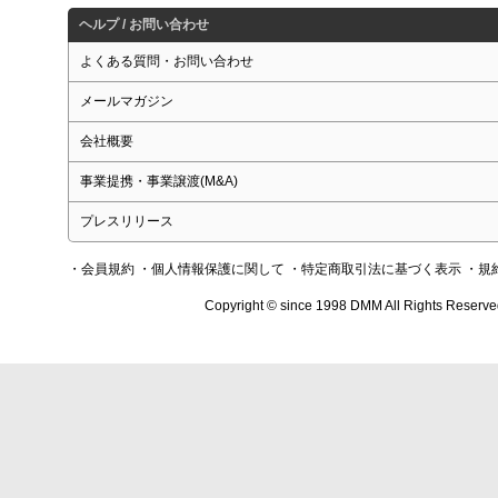
ヘルプ / お問い合わせ
よくある質問・お問い合わせ
メールマガジン
会社概要
事業提携・事業譲渡(M&A)
プレスリリース
・会員規約
・個人情報保護に関して
・特定商取引法に基づく表示
・規
Copyright © since 1998 DMM All Rights Reserve