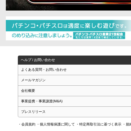
ヘルプ / お問い合わせ
よくある質問・お問い合わせ
メールマガジン
会社概要
事業提携・事業譲渡(M&A)
プレスリリース
・会員規約
・個人情報保護に関して
・特定商取引法に基づく表示
・規