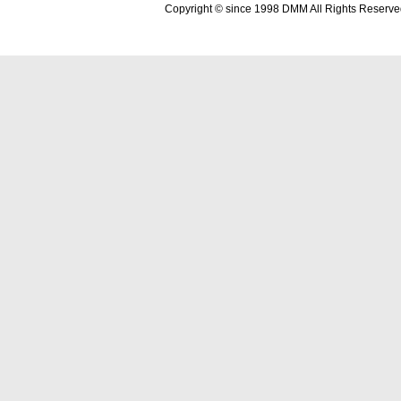
Copyright © since 1998 DMM All Rights Reserve