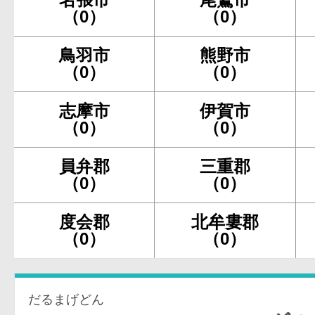
（0）
（0）
鳥羽市
熊野市
（0）
（0）
志摩市
伊賀市
（0）
（0）
員弁郡
三重郡
（0）
（0）
度会郡
北牟婁郡
（0）
（0）
だるまげどん