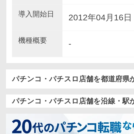
導入開始日
2012年04月16
機種概要
-
パチンコ・パチスロ店舗を都道府県
パチンコ・パチスロ店舗を沿線・駅