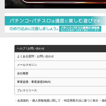
ヘルプ / お問い合わせ
よくある質問・お問い合わせ
メールマガジン
会社概要
事業提携・事業譲渡(M&A)
プレスリリース
・会員規約
・個人情報保護に関して
・特定商取引法に基づく表示
・規