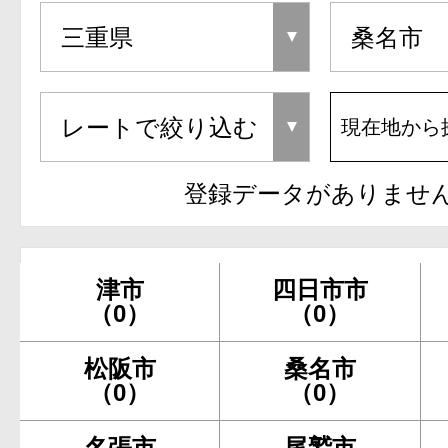
現在地から
登録データがありませ
津市
四日市市
（0）
（0）
松阪市
桑名市
（0）
（0）
名張市
尾鷲市