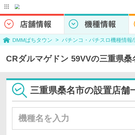
DMMぱちタウン
パチンコ・パチスロ機種情報
CRダルマゲドン 59VVの三重県
三重県桑名市の設置店舗