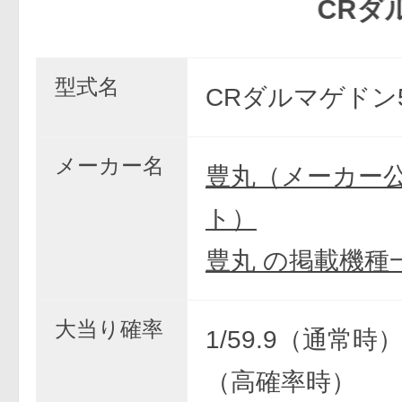
CRダルマゲ
型式名
CRダルマゲドン5
メーカー名
豊丸（メーカー
ト）
豊丸 の掲載機種
大当り確率
1/59.9（通常時）1
（高確率時）