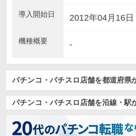
導入開始日
2012年04月16
機種概要
-
パチンコ・パチスロ店舗を都道府県
パチンコ・パチスロ店舗を沿線・駅