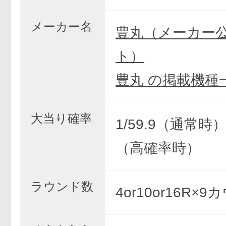
メーカー名
豊丸（メーカー
ト）
豊丸 の掲載機種
大当り確率
1/59.9（通常時）1
（高確率時）
ラウンド数
4or10or16R×