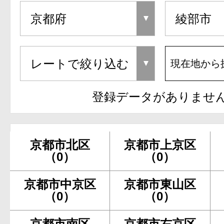
現在地から
登録データがありませ
京都市北区
京都市上京区
（0）
（0）
京都市中京区
京都市東山区
（0）
（0）
京都市南区
京都市右京区