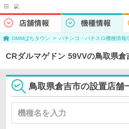
DMMぱちタウン
パチンコ・パチスロ機種情報
CRダルマゲドン 59VVの鳥取県
鳥取県倉吉市の設置店舗