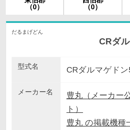
（0）
（0）
だるまげどん
CRダルマゲド
型式名
CRダルマゲドン5
メーカー名
豊丸（メーカー
ト）
豊丸 の掲載機種