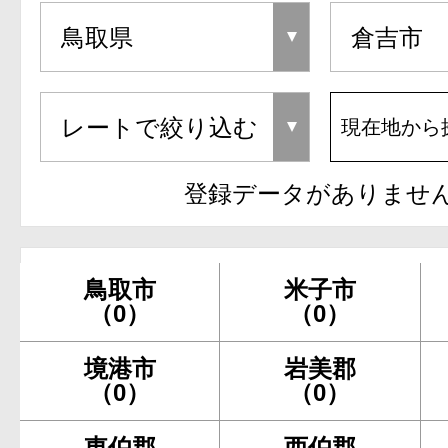
現在地から
登録データがありませ
鳥取市
米子市
（0）
（0）
境港市
岩美郡
（0）
（0）
東伯郡
西伯郡