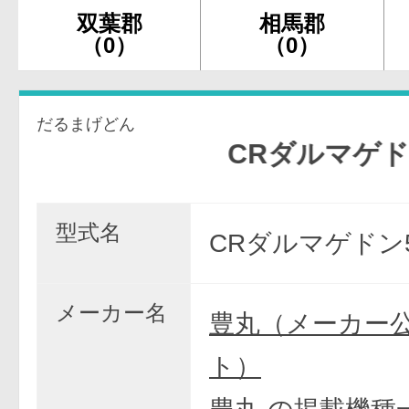
双葉郡
相馬郡
（0）
（0）
だるまげどん
CRダルマゲドン 59
型式名
CRダルマゲドン5
メーカー名
豊丸（メーカー
ト）