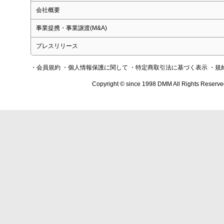
会社概要
事業提携・事業譲渡(M&A)
プレスリリース
・会員規約
・個人情報保護に関して
・特定商取引法に基づく表示
・規
Copyright © since 1998 DMM All Rights Reserve