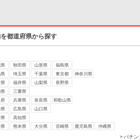
舗を都道府県から探す
城県
秋田県
山形県
福島県
馬県
埼玉県
千葉県
東京都
神奈川県
川県
福井県
山梨県
長野県
知県
三重県
阪府
兵庫県
奈良県
和歌山県
山県
広島県
山口県
媛県
高知県
崎県
熊本県
大分県
宮崎県
鹿児島県
沖縄県
> パチ