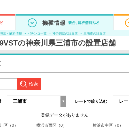
/演出・解析情報
パチンコ一覧
神奈川県の設置店
三浦市の設置店
99VSTの神奈川県三浦市の設置店舗
覧
検索
村
レートで絞り込む
登録データがありません
川区（0）
横浜市西区（0）
横浜市中区（0）