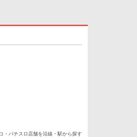
ンコ・パチスロ店舗を沿線・駅から探す