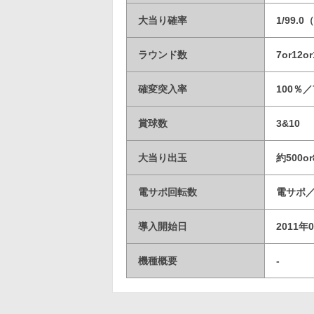
大当り確率
1/99.
ラウンド数
7or12
確変突入率
100％
賞球数
3&10
大当り出玉
約500or
電サポ回転数
電サポ／
導入開始日
2011年
機種概要
-