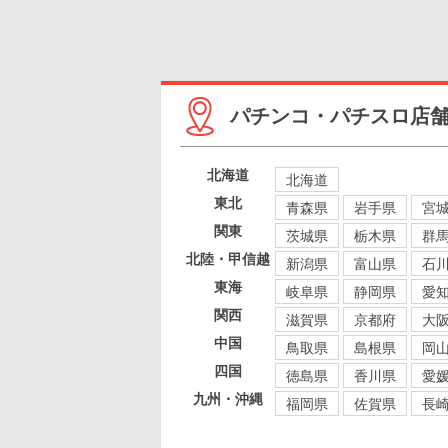
パチンコ・パチスロ店
北海道
北海道
東北
青森県
岩手県
宮
関東
茨城県
栃木県
群
北陸・甲信越
新潟県
富山県
石
東海
岐阜県
静岡県
愛
関西
滋賀県
京都府
大
中国
鳥取県
島根県
岡
四国
徳島県
香川県
愛
九州・沖縄
福岡県
佐賀県
長