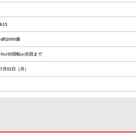
&15
or約2000個
0or30回転or次回まで
07月02日（月）