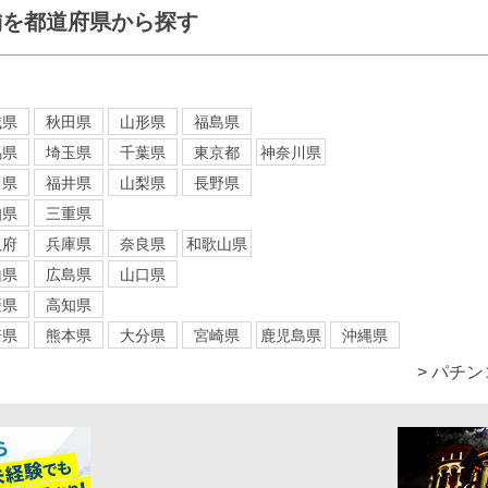
舗を都道府県から探す
城県
秋田県
山形県
福島県
馬県
埼玉県
千葉県
東京都
神奈川県
川県
福井県
山梨県
長野県
知県
三重県
阪府
兵庫県
奈良県
和歌山県
山県
広島県
山口県
媛県
高知県
崎県
熊本県
大分県
宮崎県
鹿児島県
沖縄県
> パチ