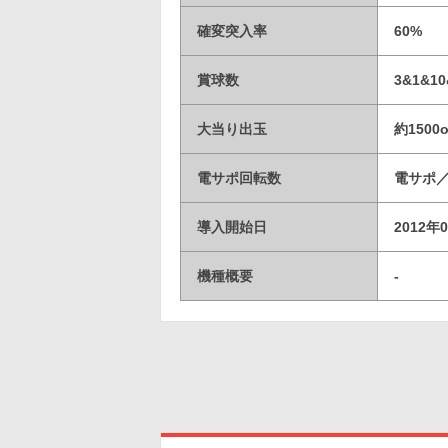
確変突入率
60%
賞球数
3&1&10
大当り出玉
約1500
電サポ回転数
電サポ／
導入開始日
2012年
機種概要
-