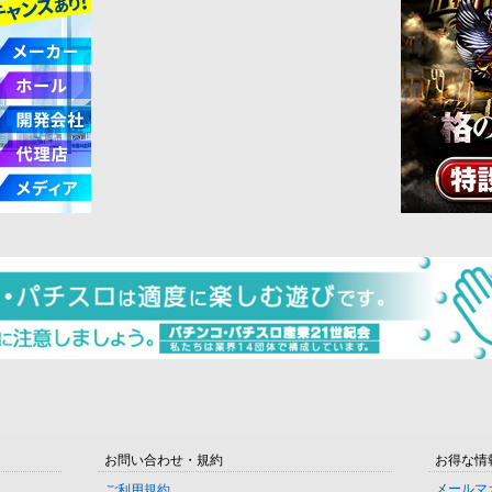
お問い合わせ・規約
お得な情
メールマ
ご利用規約