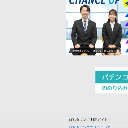
ぱちタウン ご利用ガイド
ぱちタウンアプリについて