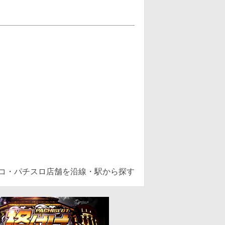
ンコ・パチスロ店舗を沿線・駅から探す