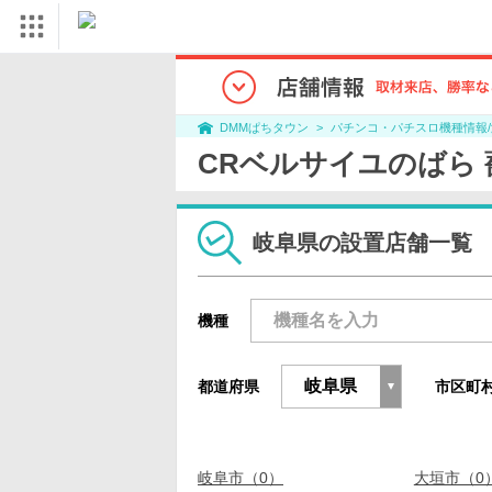
パチンコ・パチスロ機種情報
DMMぱちタウン
CRベルサイユのばら
岐阜県の設置店舗一覧
機種
都道府県
市区町
岐阜市（0）
大垣市（0