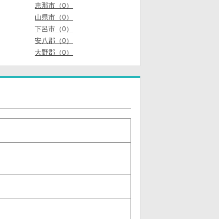
恵那市（0）
山県市（0）
下呂市（0）
安八郡（0）
大野郡（0）