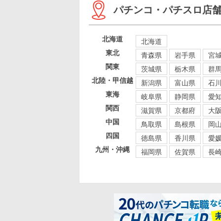
パチンコ・パチスロ店
北海道
北海道
東北
青森県
岩手県
宮
関東
茨城県
栃木県
群
北陸・甲信越
新潟県
富山県
石
東海
岐阜県
静岡県
愛
関西
滋賀県
京都府
大
中国
鳥取県
島根県
岡
四国
徳島県
香川県
愛
九州・沖縄
福岡県
佐賀県
長