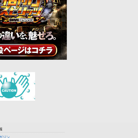
報
ガジン