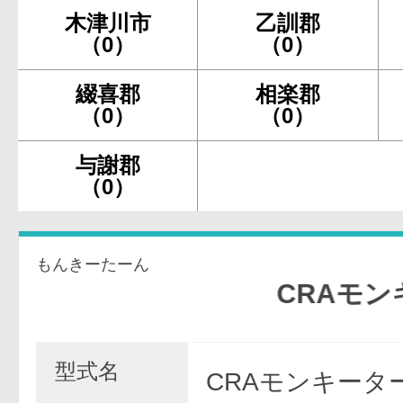
木津川市
乙訓郡
（0）
（0）
綴喜郡
相楽郡
（0）
（0）
与謝郡
（0）
もんきーたーん
CRAモンキー
型式名
CRAモンキータ