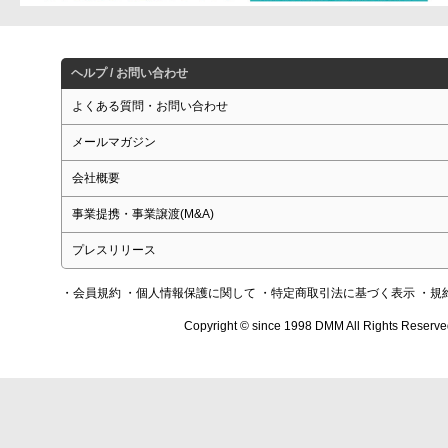
ヘルプ / お問い合わせ
よくある質問・お問い合わせ
メールマガジン
会社概要
事業提携・事業譲渡(M&A)
プレスリリース
・会員規約
・個人情報保護に関して
・特定商取引法に基づく表示
・規
Copyright © since 1998 DMM All Rights Reserve