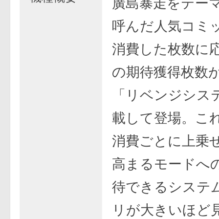
廣島暴走をテー
呼んだ人気コミ
消費した枚数に応
の期待獲得枚数
「リベンジシス
載して登場。これ
消費ごとに上乗
高まるモードへ
待できるシステ
リが大きいほど