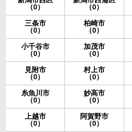
（0）
（0）
三条市
柏崎市
（0）
（0）
小千谷市
加茂市
（0）
（0）
見附市
村上市
（0）
（0）
糸魚川市
妙高市
（0）
（0）
上越市
阿賀野市
（0）
（0）