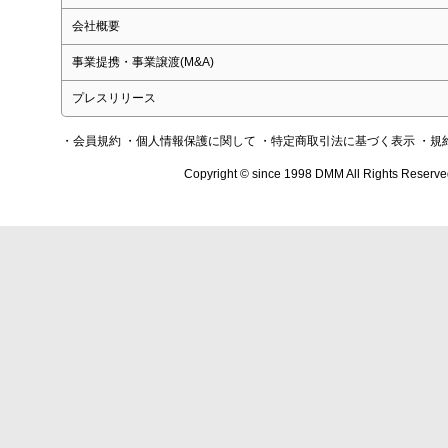
会社概要
事業提携・事業譲渡(M&A)
プレスリリース
・会員規約
・個人情報保護に関して
・特定商取引法に基づく表示
・規
Copyright © since 1998 DMM All Rights Reserve