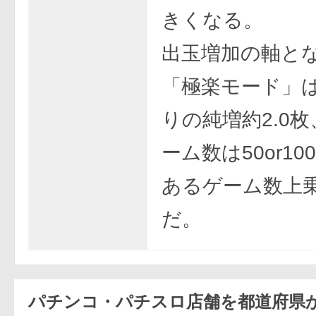
きくなる。
出玉増加の軸とな
「極楽モード」は
りの純増約2.0
ーム数は50or100
あるゲーム数上
だ。
パチンコ・パチスロ店舗を都道府県