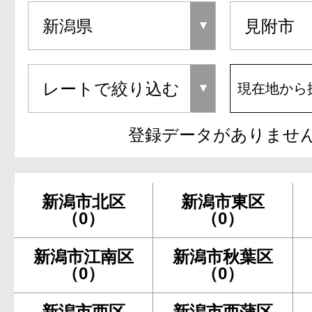
現在地から
登録データがありませ
新潟市北区
新潟市東区
（0）
（0）
新潟市江南区
新潟市秋葉区
（0）
（0）
新潟市西区
新潟市西蒲区