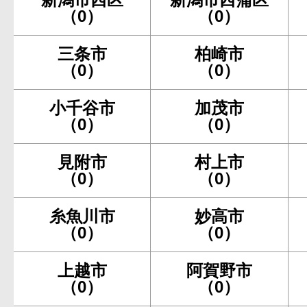
（0）
（0）
三条市
柏崎市
（0）
（0）
小千谷市
加茂市
（0）
（0）
見附市
村上市
（0）
（0）
糸魚川市
妙高市
（0）
（0）
上越市
阿賀野市
（0）
（0）