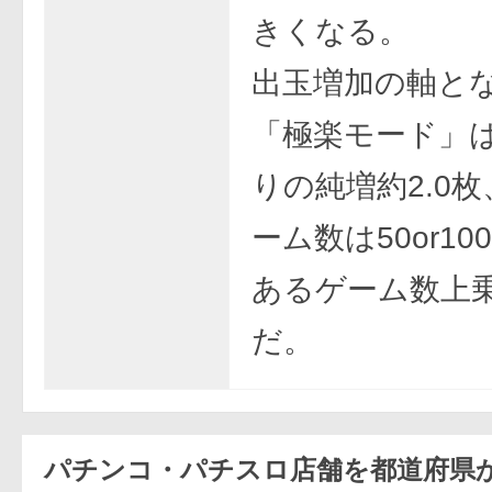
きくなる。
出玉増加の軸とな
「極楽モード」は
りの純増約2.0
ーム数は50or100
あるゲーム数上
だ。
パチンコ・パチスロ店舗を都道府県