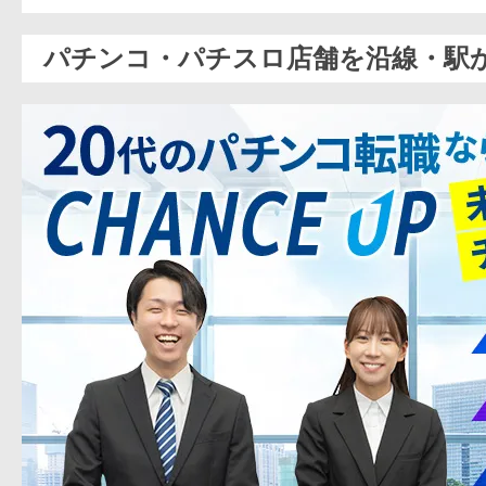
パチンコ・パチスロ店舗を沿線・駅