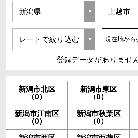
現在地から
登録データがありませ
新潟市北区
新潟市東区
（0）
（0）
新潟市江南区
新潟市秋葉区
（0）
（0）
新潟市西区
新潟市西蒲区