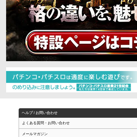
ヘルプ / お問い合わせ
よくある質問・お問い合わせ
メールマガジン