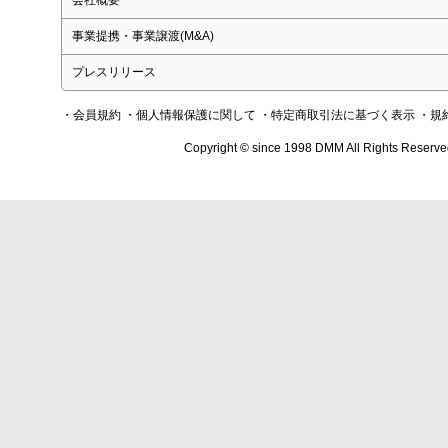
会社概要
事業提携・事業譲渡(M&A)
プレスリリース
・会員規約
・個人情報保護に関して
・特定商取引法に基づく表示
・規
Copyright © since 1998 DMM All Rights Reserve