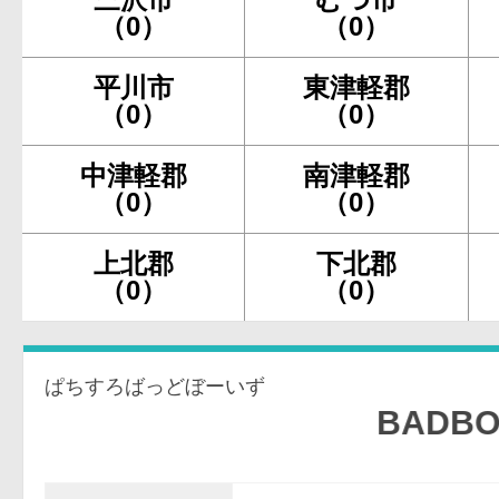
（0）
（0）
平川市
東津軽郡
（0）
（0）
中津軽郡
南津軽郡
（0）
（0）
上北郡
下北郡
（0）
（0）
ぱちすろばっどぼーいず
BADBOYS